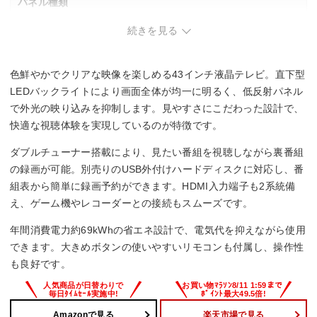
パネル種類
続きを見る
–
バックライト
色鮮やかでクリアな映像を楽しめる43インチ液晶テレビ。直下型
直下型LEDバックライト
LEDバックライトにより画面全体が均一に明るく、低反射パネル
で外光の映り込みを抑制します。見やすさにこだわった設計で、
録画機能
快適な視聴体験を実現しているのが特徴です。
–
ダブルチューナー搭載により、見たい番組を視聴しながら裏番組
の録画が可能。別売りのUSB外付けハードディスクに対応し、番
重量
組表から簡単に録画予約ができます。HDMI入力端子も2系統備
え、ゲーム機やレコーダーとの接続もスムーズです。
–
年間消費電力約69kWhの省エネ設計で、電気代を抑えながら使用
できます。大きめボタンの使いやすいリモコンも付属し、操作性
も良好です。
Amazonで見る
楽天市場で見る