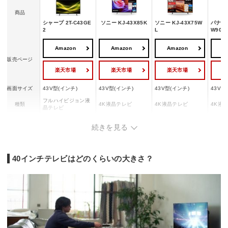
商品
シャープ 2T-C43GE
ソニー KJ-43X85K
ソニー KJ-43X75W
パナソニ
2
L
W90A
Amazon
Amazon
Amazon
A
販売ページ
楽天市場
楽天市場
楽天市場
画面サイズ
43V型(インチ)
43V型(インチ)
43V型(インチ)
43V型
フルハイビジョン液
種類
4K液晶テレビ
4K液晶テレビ
4K液
晶テレビ
画素数
1920x1080
3840x2160
3840x2160
3840x
続きを見る
バックライト
直下型LEDバックラ
直下型
LEDバックライト
LEDバックライト
タイプ
イト
イト
40インチテレビはどのくらいの大きさ？