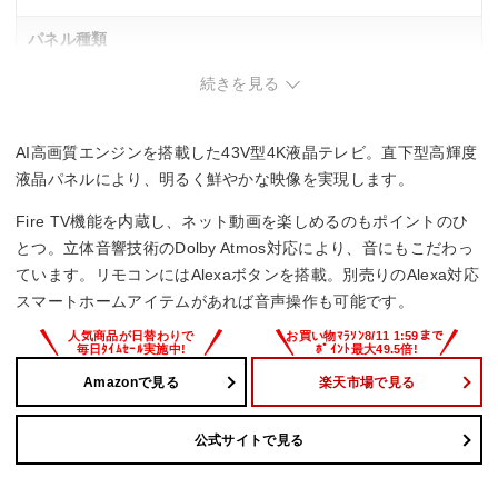
パネル種類
続きを見る
VAパネル
バックライト
AI高画質エンジンを搭載した43V型4K液晶テレビ。直下型高輝度
直下型LEDバックライト
液晶パネルにより、明るく鮮やかな映像を実現します。
Fire TV機能を内蔵し、ネット動画を楽しめるのもポイントのひ
録画機能
とつ。立体音響技術のDolby Atmos対応により、音にもこだわっ
–
ています。リモコンにはAlexaボタンを搭載。別売りのAlexa対応
スマートホームアイテムがあれば音声操作も可能です。
重量
–
Amazonで見る
楽天市場で見る
公式サイトで見る