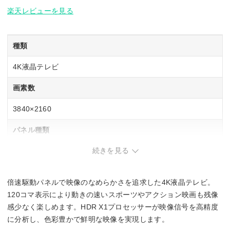
楽天レビューを見る
種類
4K液晶テレビ
画素数
3840×2160
パネル種類
続きを見る
–
バックライト
倍速駆動パネルで映像のなめらかさを追求した4K液晶テレビ。
LEDバックライト
120コマ表示により動きの速いスポーツやアクション映画も残像
感少なく楽しめます。HDR X1プロセッサーが映像信号を高精度
録画機能
に分析し、色彩豊かで鮮明な映像を実現します。