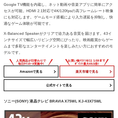
–
Google TV機能を内蔵し、ネット動画や音楽アプリに簡単にアク
セスが可能。HDMI 2.1対応で4K/120fpsの高フレームレート映像
重量
にも対応します。ゲームモード搭載により入力遅延を抑制し、快
適なゲーム体験が可能です。
–
X-Balanced Speakerがクリアで迫力ある音質を届けます。43イ
ンチサイズで幅広いリビング空間にぴったり。映画鑑賞からゲー
ムまで多彩なエンターテイメントを楽しみたい方におすすめのモ
デルです。
Amazonで見る
楽天市場で見る
公式サイトで見る
ソニー(SONY) 液晶テレビ BRAVIA X75WL KJ-43X75WL