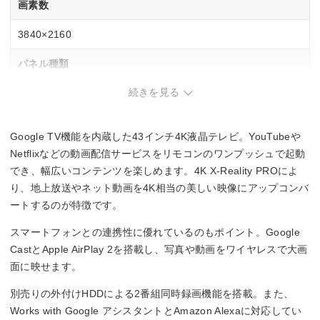
画素数
3840×2160
パネル種類
続きを見る
–
バックライト
Google TV機能を内蔵した43インチ4K液晶テレビ。YouTubeや
LEDバックライト
Netflixなどの動画配信サービスをリモコンのワンプッシュで起動
でき、幅広いコンテンツを楽しめます。4K X-Reality PROによ
録画機能
り、地上放送やネット動画を4K相当の美しい映像にアップコンバ
ートするのが特徴です。
–
スマートフォンとの連携性に優れているのもポイント。Google
重量
CastとApple AirPlay 2を搭載し、写真や動画をワイヤレスで大画
面に映せます。
–
別売りの外付けHDDによる2番組同時録画機能を搭載。また、
Works with Google アシスタントとAmazon Alexaに対応してい