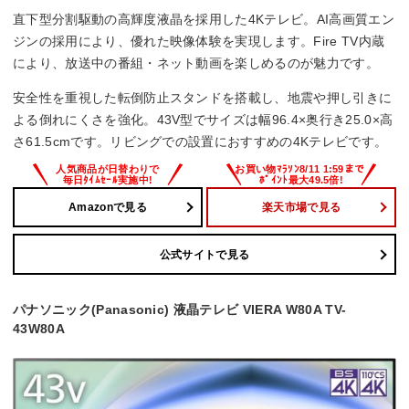
バックライト
直下型分割駆動の高輝度液晶を採用した4Kテレビ。AI高画質エン
直下型LEDバックライト
ジンの採用により、優れた映像体験を実現します。Fire TV内蔵
により、放送中の番組・ネット動画を楽しめるのが魅力です。
録画機能
安全性を重視した転倒防止スタンドを搭載し、地震や押し引きに
–
よる倒れにくさを強化。43V型でサイズは幅96.4×奥行き25.0×高
さ61.5cmです。リビングでの設置におすすめの4Kテレビです。
重量
–
Amazonで見る
楽天市場で見る
公式サイトで見る
パナソニック(Panasonic) 液晶テレビ VIERA W80A TV-
43W80A