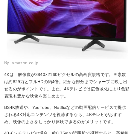
By:
amazon.co.jp
4Kは、解像度が3840×2160ピクセルの高画質規格です。画素数
は約829万とフルHDの約4倍。細かな部分までシャープに映し出
せるのがポイントです。また、4Kテレビでは広色域化により色彩
表現も豊かな映像を楽しめます。
BS4K放送や、YouTube、Netflixなどの動画配信サービスで提供
される4K対応コンテンツを視聴するなら、4Kテレビがおすす
め。映像のよさをしっかり体験できるのがメリットです。
40インチテレビの場合、約0.75mの近距離で視聴すると、高精細