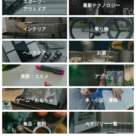
スポーツ・
最新テクノロジー
アウトドア
インテリア
乗り物
ヘルスケア
お酒
美容・コスメ
アプリ
ゲーム・おもちゃ
本・小説・漫画
食品・飲料
カテゴリー一覧