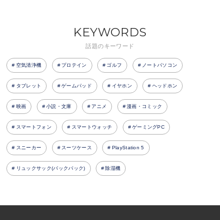
KEYWORDS
話題のキーワード
空気清浄機
プロテイン
ゴルフ
ノートパソコン
タブレット
ゲームパッド
イヤホン
ヘッドホン
映画
小説・文庫
アニメ
漫画・コミック
スマートフォン
スマートウォッチ
ゲーミングPC
スニーカー
スーツケース
PlayStation 5
リュックサック(バックパック)
除湿機