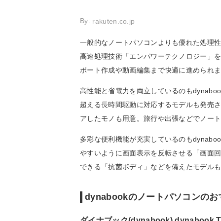
By:
rakuten.co.jp
一般的なノートパソコンよりも優れた処理性能
高速処理技術「エンパワーテクノロジー」を
ポート作成や動画編集まで快適に進められ
高性能と省電力を両立しているのもdynab
超える長時間駆動に対応するモデルも発売さ
アしたモノも用意。旅行や出張などでノー
多彩な便利機能が充実しているのもdynabo
やすいように画面表示を反転させる「画面
できる「抗菌ボディ」などを備えたモデル
dynabookのノートパソコンの
ダイナブック(dynabook) dynabook T