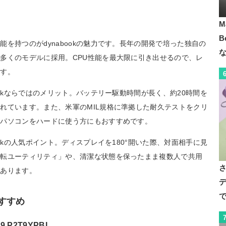
M
B
を持つのがdynabookの魅力です。長年の開発で培った独自の
多くのモデルに採用。CPU性能を最大限に引き出せるので、レ
ます。
ookならではのメリット。バッテリー駆動時間が長く、約20時間を
れています。また、米軍のMIL規格に準拠した耐久テストをクリ
トパソコンをハードに使う方にもおすすめです。
okの人気ポイント。ディスプレイを180°開いた際、対面相手に見
回転ユーティリティ」や、清潔な状態を保ったまま複数人で共用
もあります。
デ
で
おすすめ
9 P2T9YPBL