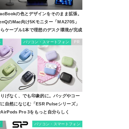
acBookの色とデザインをそのまま拡張。
enQのMac向け5Kモニター「MA270S」
ならケーブル1本で理想のデスク環境が完成
パソコン・スマートフォン
PR
6
さりげなく、でも印象的に。バッグやコー
に自然になじむ「ESR Pulseシリーズ」
AirPods Pro 3をもっと自分らしく
パソコン・スマートフォン
7