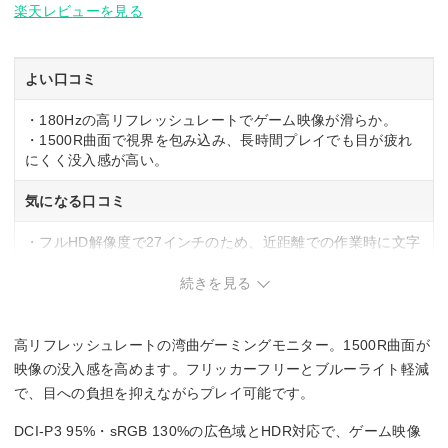
楽天レビューを見る
よい口コミ
・180Hzの高リフレッシュレートでゲーム映像が滑らか。
・1500R曲面で視界を包み込み、長時間プレイでも目が疲れ
にくく没入感が高い。
気になる口コミ
・フルHD解像度で27インチのため、近距離での作業時に文字
がぼやけて見える可能性あり。
・内蔵スピーカーの音質が軽めで低音が弱く、迫力のあるサ
続きを見る
ウンドには外部スピーカーが必要。
高リフレッシュレートの湾曲ゲーミングモニター。1500R曲面が
映像の没入感を高めます。フリッカーフリーとブルーライト軽減
で、目への負担を抑えながらプレイ可能です。
DCI-P3 95%・sRGB 130%の広色域とHDR対応で、ゲーム映像