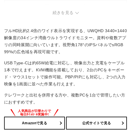
・横幅が大きく、設置スペースの確保が必須。デスクの奥行
きが狭いと画面が目線に近くなる場合あり。
続きを見る
フルHD比約2.4倍のワイド表示を実現する、UWQHD 3440×1440
解像度の34インチ湾曲ウルトラワイドモニター。資料や複数アプ
リの同時展開に向いています。視野角178°のIPSパネルでsRGB
99%の広色域を再現可能です。
USB Type-Cは約65W給電に対応し、映像出力と充電をケーブル
1本で行えます。KVM機能を搭載しており、2台のPCをキーボー
ド・マウス1セットで操作可能。PBP/PIPにも対応し、2つの入力
映像を1画面に並べた作業も行えます。
テレワークと出社を併用する方や、複数PCを1台で管理したい方
におすすめです。
Amazonで見る
公式サイトで見る