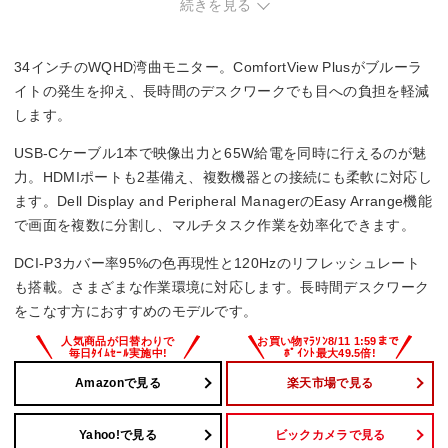
しまう場合あり。
続きを見る
・操作ボタンやUSBポートが背面や下部にあり、アクセスし
づらい。
34インチのWQHD湾曲モニター。ComfortView Plusがブルーラ
イトの発生を抑え、長時間のデスクワークでも目への負担を軽減
します。
USB-Cケーブル1本で映像出力と65W給電を同時に行えるのが魅
力。HDMIポートも2基備え、複数機器との接続にも柔軟に対応し
ます。Dell Display and Peripheral ManagerのEasy Arrange機能
で画面を複数に分割し、マルチタスク作業を効率化できます。
DCI-P3カバー率95%の色再現性と120Hzのリフレッシュレート
も搭載。さまざまな作業環境に対応します。長時間デスクワーク
をこなす方におすすめのモデルです。
Amazonで見る
楽天市場で見る
Yahoo!で見る
ビックカメラで見る