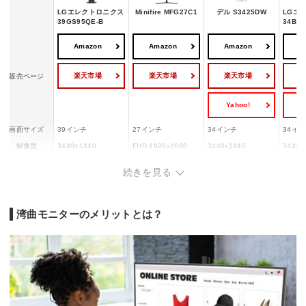
LGエレクトロニクス
Minifire MFG27C1
デル S3425DW
LGエ
39GS95QE-B
34BA7
Amazon
Amazon
Amazon
A
楽天市場
楽天市場
楽天市場
販売ページ
Yahoo!
Y
画面サイズ
39インチ
27インチ
34インチ
34イ
解像度
3440×1440
FHD 1920x1080
3440x1440
3440×
湾曲率
800R
1500R
1800R
3800R
続きを見る
パネル種類
有機EL
VA
VA
IPS
リフレッシュ
240Hz
180Hz
120Hz
ー
レート
湾曲モニターのメリットとは？
HDMI入力×2/Display
Port入力(Ver 1.4)/U
HDMIx2/USB-Cx1/Di
USB T
入力端子
HDMI 1.4/DP 1.2
SB Type-C(USB PD
splayPort
2/Disp
65W)