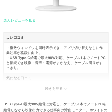
楽天レビューを見る
よい口コミ
・複数ウィンドウを同時表示でき、アプリ切り替えなしに作
業効率が格段に向上。
・USB Type-C給電で最大98W対応、ケーブル1本でノートPC
と接続でき映像・音声・電源がまかなえ、ケーブル周りがす
っきり。
気になる口コミ
・VAパネル特有の視野角制限があり、横からのぞき込むと色
続きを見る
味やコントラストが変化するため、複数人での画面共有に不
向きな場面あり。
・色域はsRGB対応で一般用途には十分だが、AdobeRGBや
USB Type-C最大98W給電に対応し、ケーブル1本でノートPCを
DCI-P3の広色域が必要なクリエイティブ作業には物足りな
給電しながら映像出力できる仕事向け湾曲モニター。ホワイトの