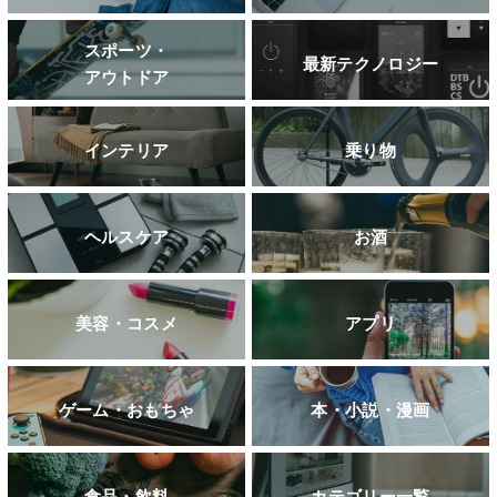
スポーツ・
最新テクノロジー
アウトドア
インテリア
乗り物
ヘルスケア
お酒
美容・コスメ
アプリ
ゲーム・おもちゃ
本・小説・漫画
食品・飲料
カテゴリー一覧