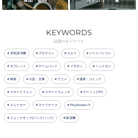
KEYWORDS
話題のキーワード
空気清浄機
プロテイン
ゴルフ
ノートパソコン
タブレット
ゲームパッド
イヤホン
ヘッドホン
映画
小説・文庫
アニメ
漫画・コミック
スマートフォン
スマートウォッチ
ゲーミングPC
スニーカー
スーツケース
PlayStation 5
リュックサック(バックパック)
除湿機