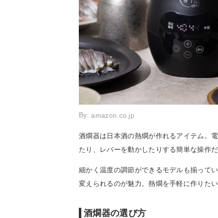
By:
amazon.co.jp
酒燗器は日本酒の熱燗が作れるアイテム。
たり、レバーを動かしたりする簡単な操作
細かく温度の調節ができるモデルも揃って
変えられるのが魅力。熱燗を手軽に作りた
酒燗器の選び方