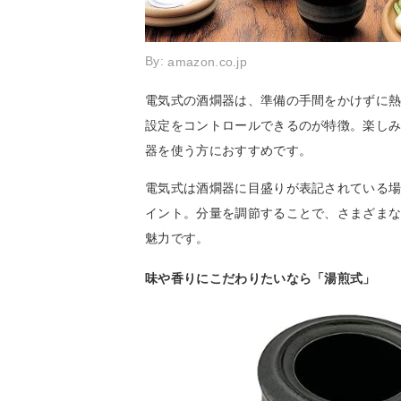
By:
amazon.co.jp
電気式の酒燗器は、準備の手間をかけずに熱
設定をコントロールできるのが特徴。楽し
器を使う方におすすめです。
電気式は酒燗器に目盛りが表記されている
イント。分量を調節することで、さまざま
魅力です。
味や香りにこだわりたいなら「湯煎式」