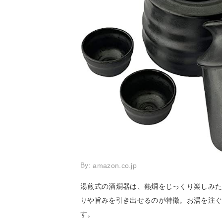
By:
amazon.co.jp
湯煎式の酒燗器は、熱燗をじっくり楽しみ
りや旨みを引き出せるのが特徴。お湯を注
す。