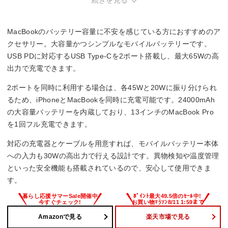
続きを見る
・30000mAh以上の大容量が必要な方。容量は中程度。
・防水防塵機能が必須な方。本体の防水防塵性能は未記載。
MacBookのバッテリー容量に不安を感じている方におすすめのア
クセサリー。大容量かつシンプルなモバイルバッテリーです。
USB PDに対応するUSB Type-Cを2ポート搭載し、最大65Wの高
出力で充電できます。
2ポートを同時に利用する場合は、各45Wと20Wに振り分けられ
るため、iPhoneとMacBookを同時に充電可能です。24000mAh
の大容量バッテリーを内蔵しており、13インチのMacBook Pro
を1回フル充電できます。
対応の充電器とケーブルを用意すれば、モバイルバッテリー本体
への入力も30Wの高出力で行える設計です。異物検知や温度管理
といった安全機能も搭載されているので、安心して使用できま
す。
Amazonで見る
楽天市場で見る