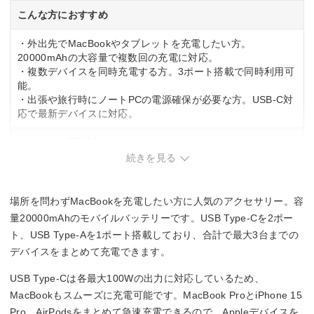
こんな方におすすめ
・外出先でMacBookやタブレットを充電したい方。
20000mAhの大容量で複数回の充電に対応。
・複数デバイスを同時充電する方。3ポート搭載で同時利用可
能。
・出張や旅行時にノートPCの電源確保が必要な方。USB-C対
応で最新デバイスに対応。
こんな方は要検討
続きを見る
・軽量性を最優先する方。大容量モバイルバッテリーは重量
がある。
・スマートフォンのみの充電で十分な方。容量が大きく、用
場所を問わずMacBookを充電したい方に人気のアクセサリー。容
途に合わない可能性。
量20000mAhのモバイルバッテリーです。USB Type-Cを2ポー
ト、USB Type-Aを1ポート搭載しており、合計で最大3台までの
デバイスをまとめて充電できます。
USB Type-Cは各最大100Wの出力に対応しているため、
MacBookもスムーズに充電可能です。MacBook ProとiPhone 15
Pro、AirPodsをまとめて急速充電できるので、Appleデバイスを