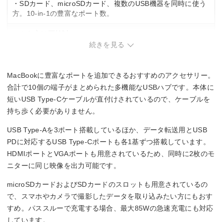
・SDカード、microSDカード、複数のUSB機器を同時に使う
方。10-in-1の豊富なポート数。
こんな方は要検討
続きを見る
・コンパクトさを重視する方。10-in-1の多機能ハブは本体サ
イズが大きめ。
・シンプルな接続環境で済む方。ポート数が多く、必要な機
MacBookに豊富なポートを追加できるおすすめのアクセサリー。
能が限定的な場合は過剰スペック。
合計で10個の端子がまとめられた多機能なUSBハブです。本体に
短いUSB Type-Cケーブルが直付けされているので、ケーブルを
持ち歩く必要がありません。
USB Type-Aを3ポート搭載しているほか、データ転送用とUSB
PDに対応するUSB Type-Cポートも各1基ずつ搭載しています。
HDMIポートとVGAポートも用意されているため、同時に2枚のモ
ニターに同じ映像を出力可能です。
microSDカードおよびSDカードのスロットも用意されているの
で、スマホやカメラで撮影したデータを取り込みたい方にもおす
すめ。パススルーで充電する場合、最大85Wの急速充電にも対応
しています。