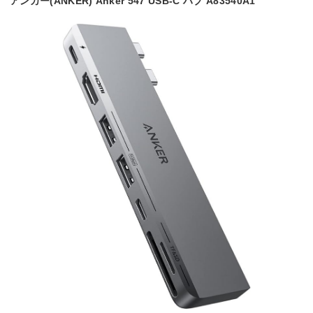
アンカー(ANKER) Anker 547 USB-C ハブ A83540A1