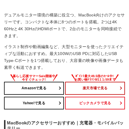
・コンパクトさを重視する方。8-in-1の多機能ハブのためサイ
ズが大きめ。
・発熱が気になる方。高機能ゆえに使用時の温度上昇があ
デュアルモニター環境の構築に役立つ、MacBook向けのアクセサ
る。
リーです。コンパクトな本体に8つのポートを搭載。2つは4K
60Hzと4K 30HzのHDMIポートで、2台のモニターを同時接続で
きます。
イラスト制作や動画編集など、大型モニターを使ったクリエイテ
ィブな活動におすすめ。最大100WのUSB PDに対応したUSB
Type-Cポートを1つ搭載しており、大容量の映像や画像データも
素早く転送できます。
Amazonで見る
楽天市場で見る
Yahoo!で見る
ビックカメラで見る
MacBookのアクセサリーおすすめ｜充電器・モバイルバッ
テリー