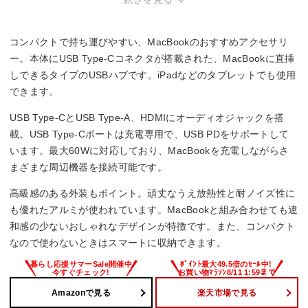
・複数のUSB機器を同時接続したい方。ポート数が4つと限定
的。
・SDカードやmicroSDカードを頻繁に使う方。カードスロッ
コンパクトで持ち運びやすい、MacBookのおすすめアクセサリ
トが非搭載。
ー。本体にUSB Type-Cコネクタが搭載された、MacBookに直挿
しできるタイプのUSBハブです。iPadなどのタブレットでも使用
できます。
USB Type-CとUSB Type-A、HDMIにオーディオジャックを搭
載。USB Type-Cポートは充電専用で、USB PDをサポートして
います。最大60Wに対応しており、MacBookを充電しながらさ
まざまな周辺機器を接続可能です。
高級感のある外装もポイント。頑丈なうえ放熱性と耐ノイズ性に
も優れたアルミが使われています。MacBookと組み合わせても違
和感の少ないおしゃれなデザインが特徴です。また、コンパクト
なので使わないときはスマートに収納できます。
Amazonで見る
楽天市場で見る