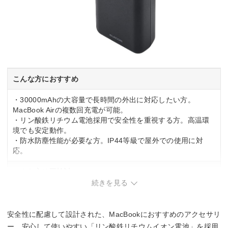
こんな方におすすめ
・30000mAhの大容量で長時間の外出に対応したい方。
MacBook Airの複数回充電が可能。
・リン酸鉄リチウム電池採用で安全性を重視する方。高温環
境でも安定動作。
・防水防塵性能が必要な方。IP44等級で屋外での使用に対
応。
こんな方は要検討
続きを見る
・コンパクトさを優先する方。30000mAhの大容量のため本
体サイズは大きめ。
・軽量性を重視する方。容量に応じた重量がある。
安全性に配慮して設計された、MacBookにおすすめのアクセサリ
ー。安心して使いやすい「リン酸鉄リチウムイオン電池」を採用