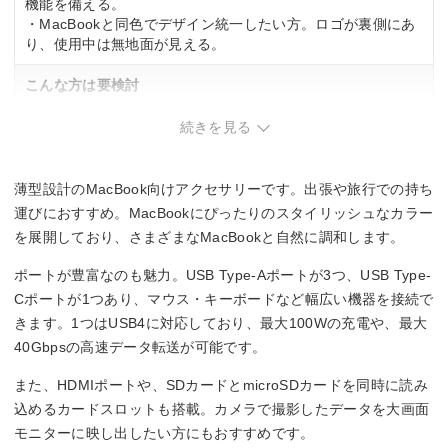
機能を備える。
・MacBookと同色でデザイン統一したい方。ロゴが裏側にあ
り、使用中は無地面が見える。
こんな方は要検討
・USB-Aポートの差し込みが固めなため、頻繁に着脱する用
続きを見る
途。
・長時間の使用で発熱が気になる方。
薄型設計のMacBook向けアクセサリーです。出張や旅行での持ち
運びにおすすめ。MacBookにぴったりのスタイリッシュなカラー
を展開しており、さまざまなMacBookと自然に調和します。
ポートが豊富なのも魅力。USB Type-Aポートが3つ、USB Type-
Cポートが1つあり、マウス・キーボードなど幅広い機器を接続で
きます。1つはUSB4に対応しており、最大100Wの充電や、最大
40Gbpsの高速データ転送が可能です。
また、HDMIポートや、SDカードとmicroSDカードを同時に読み
込めるカードスロットも搭載。カメラで撮影したデータを大画面
モニターに映し出したい方にもおすすめです。