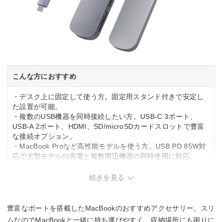
こんな方におすすめ
・デスク上に固定して使う方。固定用スタンド付きで安定し
た設置が可能。
・複数のUSB機器を同時接続したい方。USB-C 3ポート、
USB-A 2ポート、HDMI、SD/microSDカードスロットで豊富
な接続オプション。
・MacBook Proなど高性能モデルを使う方。USB PD 85W対
応で大型モデルの充電と複数周辺機器の同時使用に対応。
こんな方は要検討
続きを見る
・頻繁に持ち運ぶ方。固定用スタンド付きで直挿し型より大
きく、携帯性は限定的。
豊富なポートを搭載したMacBookのおすすめアクセサリー。スリ
・シンプルなポート構成を求める方。8-in-1と機能が多く、必
ムなのでMacBookと一緒に持ち運びやすく、収納場所にも困りに