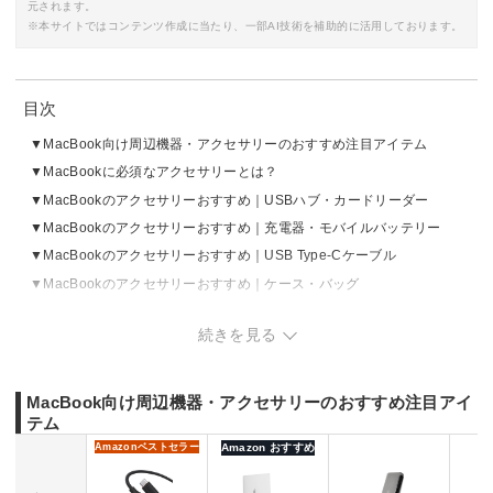
元されます。
※本サイトではコンテンツ作成に当たり、一部AI技術を補助的に活用しております。
目次
MacBook向け周辺機器・アクセサリーのおすすめ注目アイテム
MacBookに必須なアクセサリーとは？
MacBookのアクセサリーおすすめ｜USBハブ・カードリーダー
MacBookのアクセサリーおすすめ｜充電器・モバイルバッテリー
MacBookのアクセサリーおすすめ｜USB Type-Cケーブル
MacBookのアクセサリーおすすめ｜ケース・バッグ
MacBookのアクセサリーおすすめ｜スタンド
続きを見る
MacBookのアクセサリーおすすめ｜外部ストレージ
MacBookのアクセサリーおすすめ｜マウス・キーボード
MacBookのアクセサリーおすすめ｜モニター
MacBook向け周辺機器・アクセサリーのおすすめ注目アイ
テム
MacBookのアクセサリーおすすめ｜その他あると便利なモノ
Amazon
ベストセラー
Amazon おすすめ