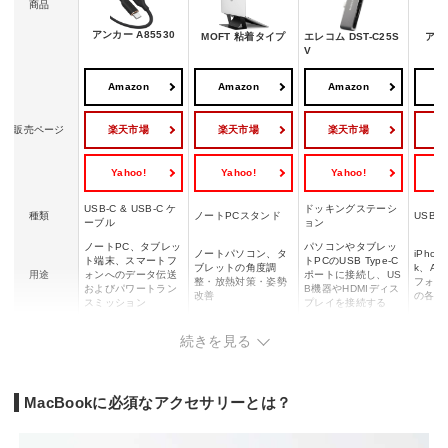
商品
アンカー A85530
MOFT 粘着タイプ
エレコム DST-C25S
アン
V
Amazon
Amazon
Amazon
A
楽天市場
楽天市場
楽天市場
販売ページ
Yahoo!
Yahoo!
Yahoo!
Y
USB-C & USB-C ケ
ドッキングステーシ
種類
ノートPCスタンド
USB
ーブル
ョン
ノートPC、タブレッ
パソコンやタブレッ
ノートパソコン、タ
iPhon
ト端末、スマートフ
トPCのUSB Type-C
ブレットの角度調
k、An
用途
ォンへのデータ伝送
ポートに接続し、US
整・放熱対策・姿勢
フォン
およびパワートラン
B機器やHDMIディス
改善
の各種
スミッション
プレイを接続する
約幅80×奥行25×高
サイズ
1.8m
厚さ3mm
約69×
続きを見る
さ10mm
MacBookに必須なアクセサリーとは？