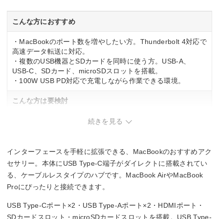
こんな方におすすめ
・MacBookのポート数を増やしたい方。Thunderbolt 4対応で
高速データ転送に対応。
・複数のUSB機器とSDカードを同時に使う方。USB-A、
USB-C、SDカード、microSDスロットを搭載。
・100W USB PD対応で充電しながら作業できる環境。
こんな方は要検討
・複数のディスプレイ出力が必要な方。4K HDMI出力は1ポー
続きを見る
トのみの制限。
・イーサネット接続が必要な方。有線LAN機能は非搭載。
インターフェースを手軽に拡張できる、MacBookのおすすめアク
セサリー。本体にUSB Type-C端子がダイレクトに搭載されてい
る、ケーブルレスタイプのハブです。MacBook AirやMacBook
Proにぴったりと接続できます。
USB Type-Cポート×2・USB Type-Aポート×2・HDMIポート・
SDカードスロット・microSDカードスロットを搭載。USB Type-