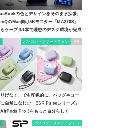
acBookの色とデザインをそのまま拡張。
enQのMac向け5Kモニター「MA270S」
ならケーブル1本で理想のデスク環境が完成
パソコン・スマートフォン
PR
6
さりげなく、でも印象的に。バッグやコー
に自然になじむ「ESR Pulseシリーズ」
AirPods Pro 3をもっと自分らしく
パソコン・スマートフォン
7