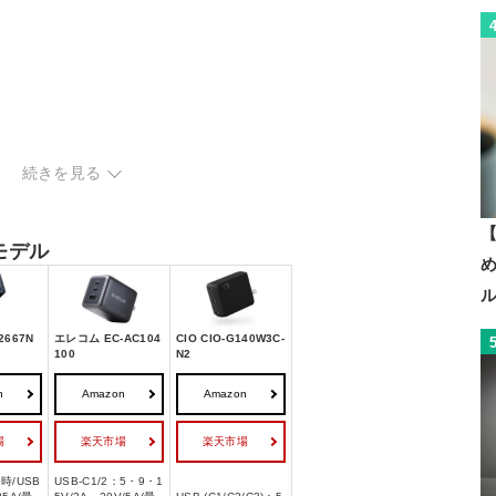
続きを見る
【
モデル
2667N
エレコム EC-AC104
CIO CIO-G140W3C-
100
N2
n
Amazon
Amazon
場
楽天市場
楽天市場
時/USB
USB-C1/2：5・9・1