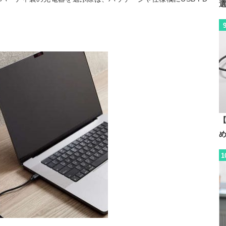
。
【
1