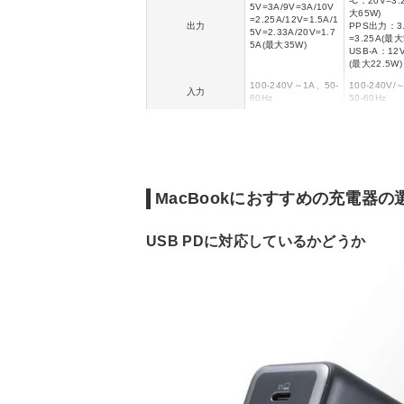
-C：20V=3.
5V=3A/9V=3A/10V
大65W)
=2.25A/12V=1.5A/1
出力
PPS出力：3.
5V=2.33A/20V=1.7
=3.25A(最大
5A(最大35W)
USB-A：12V
(最大22.5W)
100-240V～1A、50-
100-240V/
入力
60Hz
50-60Hz
USB Type-A
USBポート数
USB Type-C×1
USB Type-C
USB PD
◯
◯
MacBookにおすすめの充電器の
USB PDに対応しているかどうか