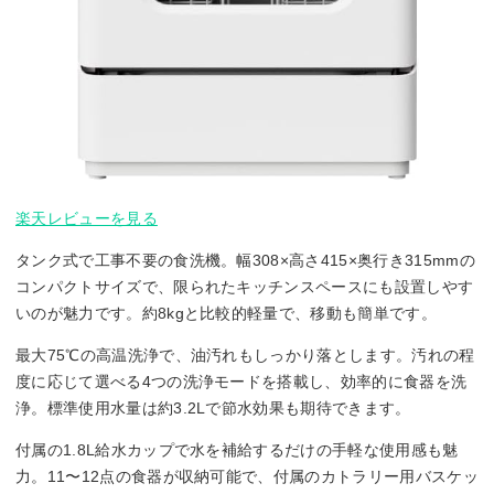
楽天レビューを見る
タンク式で工事不要の食洗機。幅308×高さ415×奥行き315mmの
コンパクトサイズで、限られたキッチンスペースにも設置しやす
いのが魅力です。約8kgと比較的軽量で、移動も簡単です。
最大75℃の高温洗浄で、油汚れもしっかり落とします。汚れの程
度に応じて選べる4つの洗浄モードを搭載し、効率的に食器を洗
浄。標準使用水量は約3.2Lで節水効果も期待できます。
付属の1.8L給水カップで水を補給するだけの手軽な使用感も魅
力。11〜12点の食器が収納可能で、付属のカトラリー用バスケッ