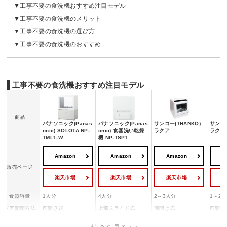
工事不要の食洗機おすすめ注目モデル
工事不要の食洗機のメリット
工事不要の食洗機の選び方
工事不要の食洗機のおすすめ
工事不要の食洗機おすすめ注目モデル
商品
パナソニック(Panas
パナソニック(Panas
サンコー(THANKO)
サンコー
onic) SOLOTA NP-
onic) 食器洗い乾燥
ラクア
ラクア
TML1-W
機 NP-TSP1
Amazon
Amazon
Amazon
A
販売ページ
楽天市場
楽天市場
楽天市場
食器容量
1人分
4人分
2～3人分
1～2
ドア開閉方法
前開き式
上部スライド式
前開き式
前開き
幅×高さ×奥行
31×43.5×22.5cm
55×60×34.1cm
42.5×45.5×41cm
30.8×