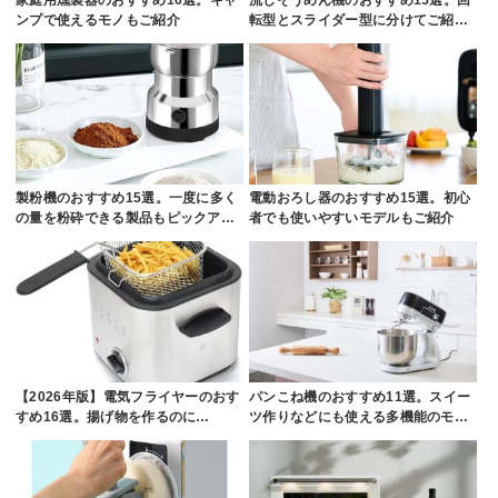
家庭用燻製器のおすすめ16選。キャ
流しそうめん機のおすすめ15選。回
ンプで使えるモノもご紹介
転型とスライダー型に分けてご紹…
製粉機のおすすめ15選。一度に多く
電動おろし器のおすすめ15選。初心
の量を粉砕できる製品もピックア…
者でも使いやすいモデルもご紹介
【2026年版】電気フライヤーのおす
パンこね機のおすすめ11選。スイー
すめ16選。揚げ物を作るのに…
ツ作りなどにも使える多機能のモ…