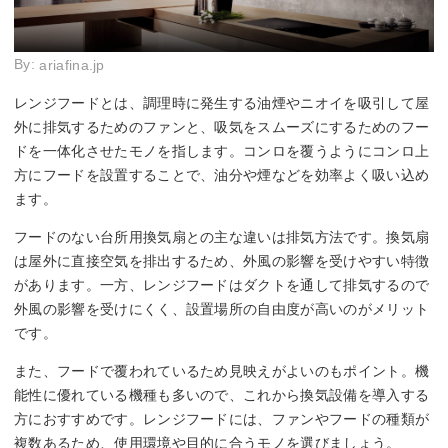
By:
ariafina.jp
レンジフードとは、調理時に発生する油煙やニオイを吸引して屋
外に排気するためのファンと、吸気をスムーズにするためのフー
ドを一体化させたモノを指します。コンロを覆うようにコンロ上
方にフードを設置することで、油分や煙などを効率よく吸い込め
ます。
フードのない台所用換気扇との主な違いは排気方法です。換気扇
は屋外に直接空気を排出するため、外風の影響を受けやすい特徴
があります。一方、レンジフードはダクトを通して排気するので
外風の影響を受けにくく、設置場所の自由度が高いのがメリット
です。
また、フードで覆われているため見映えがよいのもポイント。機
能性に優れている機種も多いので、これから換気設備を導入する
方におすすめです。レンジフードには、ファンやフードの種類が
複数あるため、使用環境や目的に合うモノを選びましょう。