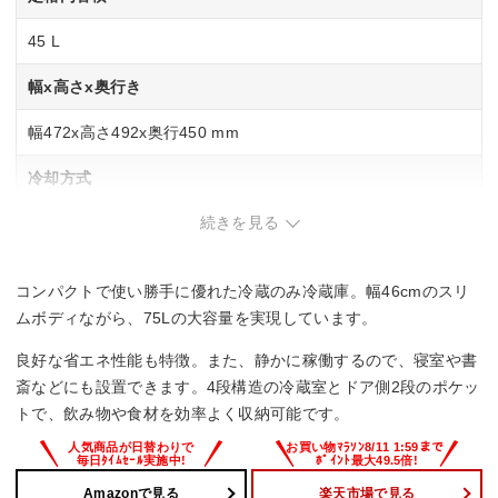
45 L
幅x高さx奥行き
幅472x高さ492x奥行450 mm
冷却方式
続きを見る
直冷式
省エネ基準達成率
コンパクトで使い勝手に優れた冷蔵のみ冷蔵庫。幅46cmのスリ
–
ムボディながら、75Lの大容量を実現しています。
良好な省エネ性能も特徴。また、静かに稼働するので、寝室や書
斎などにも設置できます。4段構造の冷蔵室とドア側2段のポケッ
トで、飲み物や食材を効率よく収納可能です。
Amazonで見る
楽天市場で見る