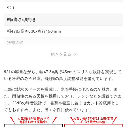
92 L
幅x高さx奥行き
幅478x高さ830x奥行450 mm
冷却方式
続きを見る
直冷式
省エネ基準達成率
92Lの容量ながら、幅47.8×奥行45cmのスリムな設計を実現して
–
いる冷蔵のみ冷蔵庫。6段階の温度調整機能を備えています。
上部に製氷スペースを搭載し、氷を手軽に作れるのが魅力。ま
た、耐熱性のある天板を採用しており、レンジなどを設置できま
す。26dBの静音設計で、書斎や寝室に置くセカンド冷蔵庫とし
てもおすすめ。また、省エネ性に優れています。