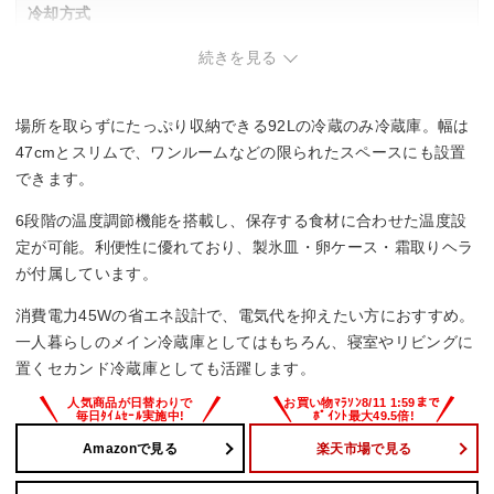
冷却方式
続きを見る
–
省エネ基準達成率
場所を取らずにたっぷり収納できる92Lの冷蔵のみ冷蔵庫。幅は
–
47cmとスリムで、ワンルームなどの限られたスペースにも設置
できます。
6段階の温度調節機能を搭載し、保存する食材に合わせた温度設
定が可能。利便性に優れており、製氷皿・卵ケース・霜取りヘラ
が付属しています。
消費電力45Wの省エネ設計で、電気代を抑えたい方におすすめ。
一人暮らしのメイン冷蔵庫としてはもちろん、寝室やリビングに
置くセカンド冷蔵庫としても活躍します。
Amazonで見る
楽天市場で見る