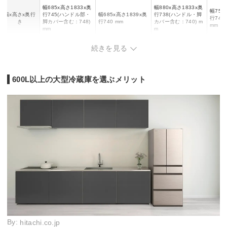
幅685x高さ1833x奥
幅880x高さ1833x奥
幅750
幅x高さx奥行
行745(ハンドル部・
幅685x高さ1839x奥
行738(ハンドル・脚
行745
き
脚カバー含む：748)
行740 mm
カバー含む：740) m
mm
mm
m
自動製氷
○
○
○
○
続きを見る
スマホ連携
-
○
○
○
600L以上の大型冷蔵庫を選ぶメリット
By:
hitachi.co.jp