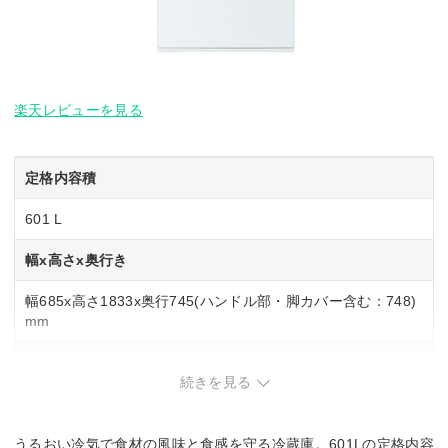
楽天レビューを見る
定格内容積
601 L
幅x高さx奥行き
幅685x高さ1833x奥行745(ハンドル部・脚カバー含む：748)
mm
自動製氷
続きを見る
◯
うるおい冷気で食材の風味と食感を守る冷蔵庫。601Lの定格内容
スマホ連携