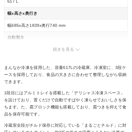
617 L
幅x高さx奥行き
幅685x高さ1839x奥行740 mm
自動製氷
続きを見る
◯
スマホ連携
まんなか冷凍を採用した、容量617Lの冷蔵庫。冷凍室に、3段ケ
◯
ースを採用しており、食品の大きさに合わせて整理しながら収納
できます。
チルド室
1段目にはアルミトレイを搭載した「デリシャス冷凍スペース」
◯
を設けており、置くだけで自動ですばやく凍らせておいしさを保
ちます。た、霜ブロック機能も搭載しており、霜つきを抑えて食
野菜の鮮度保持
品を保存可能です。
新鮮スリープ野菜室
冷蔵室全段がチルド保存に対応している「まるごとチルド」に対