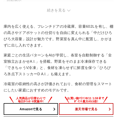
続きを見る
◯
スマホ連携
庫内を広く使える、フレンチドアの冷蔵庫。容量602Lを有し、棚
◯
の高さやドアポケットの仕切りを自由に変えられる「中だけひろ
びろ大容量」設計が魅力です。野菜室を真ん中に配置し、かがま
チルド室
ずに出し入れできます。
◯
家庭ごとの生活パターンをAIが学習し、各室を自動制御する「全
室独立おまかせA.I.」を搭載。野菜をそのまま冷凍保存できる
野菜の鮮度保持
「できちゃうV冷凍」と、食材を凍らせずに鮮度を保つ「ひろび
ろ氷点下ストッカーD A.I.」も備えます。
真ん中朝どれ野菜室
冷蔵室の収納性の高さが評価されており、食材の管理をスマート
にしたい家庭におすすめのモデルです。
Amazonで見る
楽天市場で見る