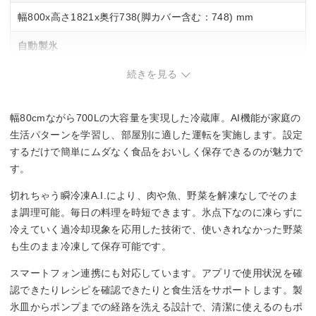
幅800x高さ1821x奥行738(脚カバー含む：748) mm
自動製氷
続きを見る
◯
スマホ連携
幅80cmながら700Lの大容量を実現した冷蔵庫。AI機能が家庭の
◯
生活パターンを学習し、部屋別に適した運転を実施します。設定
するだけで簡単にムダなく食品をおいしく保存できるのが魅力で
チルド室
す。
◯
切れちゃう瞬冷凍A.I.により、肉や魚、野菜を解凍なしでそのま
ま調理可能。毎日の料理を時短できます。氷点下なのに凍らずに
野菜の鮮度保持
冷えていく過冷却現象を応用した技術で、使いきれなかった野菜
も生のまま冷凍して保存可能です。
朝どれ野菜室
スマートフォン連携にも対応しています。アプリで使用状況を確
認できたりレシピを確認できたりと食生活をサポートします。製
氷皿からポンプまでの経路を洗える設計で、清潔に使えるのもポ