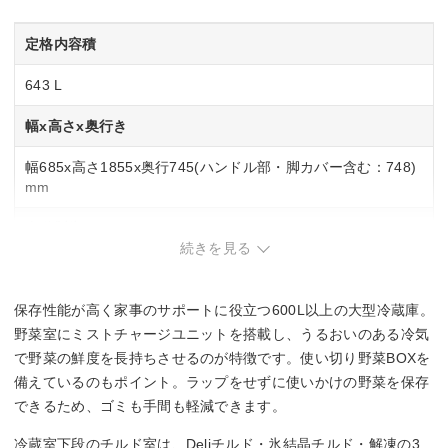
定格内容積
643 L
幅x高さx奥行き
幅685x高さ1855x奥行745(ハンドル部・脚カバー含む：748)
mm
自動製氷
続きを見る
◯
保存性能が高く家事のサポートに役立つ600L以上の大型冷蔵庫。
スマホ連携
野菜室にミストチャージユニットを搭載し、うるおいのある冷気
◯
で野菜の鮮度を長持ちさせるのが特徴です。使い切り野菜BOXを
備えているのもポイント。ラップをせずに使いかけの野菜を保存
チルド室
できるため、ゴミも手間も軽減できます。
◯
冷蔵室下段のチルド室は、Deliチルド・氷結晶チルド・解凍の3