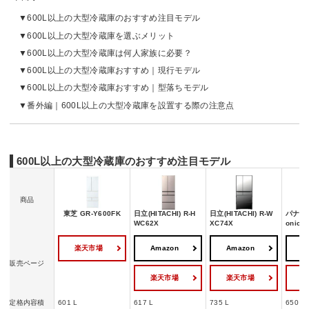
600L以上の大型冷蔵庫のおすすめ注目モデル
600L以上の大型冷蔵庫を選ぶメリット
600L以上の大型冷蔵庫は何人家族に必要？
600L以上の大型冷蔵庫おすすめ｜現行モデル
600L以上の大型冷蔵庫おすすめ｜型落ちモデル
番外編｜600L以上の大型冷蔵庫を設置する際の注意点
600L以上の大型冷蔵庫のおすすめ注目モデル
商品
東芝 GR-Y600FK
日立(HITACHI) R-H
日立(HITACHI) R-W
パナソニ
WC62X
XC74X
onic)
楽天市場
Amazon
Amazon
A
販売ページ
楽天市場
楽天市場
定格内容積
601 L
617 L
735 L
650 L