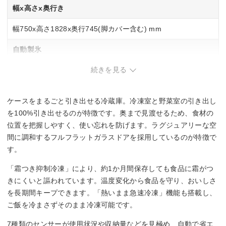
幅x高さx奥行き
幅750x高さ1828x奥行745(脚カバー含む) mm
自動製氷
続きを見る
◯
スマホ連携
ケースをまるごと引き出せる冷蔵庫。冷凍室と野菜室の引き出し
◯
を100%引き出せるのが特徴です。奥まで見渡せるため、食材の
位置を把握しやすく、使い忘れを防げます。ラグジュアリーな空
チルド室
間に調和するフルフラットガラスドアを採用しているのが特徴で
す。
◯
「霜つき抑制冷凍」により、約1か月間保存しても食品に霜がつ
野菜の鮮度保持
きにくいと謳われています。温度変化から食品を守り、おいしさ
を長期間キープできます。「熱いまま急速冷凍」機能も搭載し、
Wシャキシャキ野菜室
ご飯を冷まさずそのまま冷凍可能です。
7種類のセンサーが使用状況や収納量などを見極め、自動で省エ