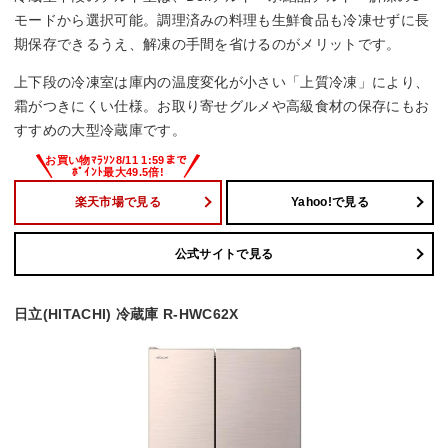
モードから選択可能。調理済みの料理も生鮮食品も冷凍せずに長
野菜の鮮度保持
期保存できるうえ、解凍の手間を省けるのがメリットです。
もっと潤う摘みたて野菜室
上下段の冷凍室は庫内の温度変化が小さい「上質冷凍」により、
霜がつきにくい仕様。お取り寄せグルメや高級食材の保存にもお
すすめの大型冷蔵庫です。
楽天市場で見る
Yahoo!で見る
公式サイトで見る
日立(HITACHI) 冷蔵庫 R-HWC62X