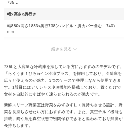
735 L
幅x高さx奥行き
幅880x高さ1833x奥行738(ハンドル・脚カバー含む：740)
mm
自動製氷
続きを見る
◯
735Lと大容量な冷蔵庫を探している方におすすめのモデルです。
スマホ連携
「らくうま！ひろinイン冷凍プラス」を採用しており、冷凍庫を
◯
広々と使えるのが魅力。3つのケースで整理しながら使用できま
す。1段目にはデリシャス冷凍機能を搭載しており、置くだけで
チルド室
食材を自動的にすばやく凍らせられるのが魅力です。
◯
新鮮スリープ野菜室は野菜をみずみずしく長持ちさせる設計。野
菜を長持ちさせたい方におすすめです。また、真空チルド機能も
野菜の鮮度保持
搭載。肉や魚を真空状態で密閉保存できると謳われており鮮度が
新鮮スリープ野菜室
長持ちします。