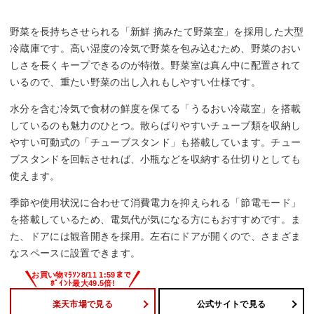
◯
野菜を長持ちさせられる「新鮮 摘みたて野菜室」を採用した大型
スマホ連携
冷蔵庫です。高い湿度の冷気で野菜を包み込むため、野菜のおい
ー
しさを長くキープできるのが特徴。野菜室は真ん中に配置されて
いるので、重たい野菜の出し入れもしやすい仕様です。
チルド室
水分を含む冷気で食材の鮮度を保てる「うるおい冷蔵室」を搭載
◯
しているのも魅力のひとつ。散らばりやすいチューブ類を収納し
やすい可動式の「チューブスタンド」も搭載しています。チュー
野菜の鮮度保持
ブスタンドを回転させれば、小瓶などを収納する仕切りとしても
新鮮摘みたて野菜室
使えます。
季節や使用状況に合わせて消費電力を抑えられる「節電モード」
を搭載しているため、電気代が気になる方にもおすすめです。ま
た、ドアには観音開きを採用。左右にドアが開くので、さまざま
なスペースに設置できます。
楽天市場で見る
公式サイトで見る