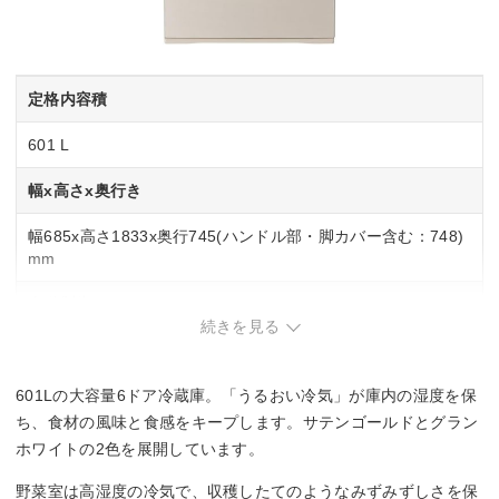
定格内容積
601 L
幅x高さx奥行き
幅685x高さ1833x奥行745(ハンドル部・脚カバー含む：748)
mm
自動製氷
続きを見る
◯
601Lの大容量6ドア冷蔵庫。「うるおい冷気」が庫内の湿度を保
スマホ連携
ち、食材の風味と食感をキープします。サテンゴールドとグラン
ー
ホワイトの2色を展開しています。
チルド室
野菜室は高湿度の冷気で、収穫したてのようなみずみずしさを保