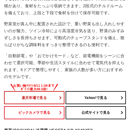
積があり、食材をたっぷり収納できます。2段式のチルドルーム
ー
を備えており、上段と下段で食材を分けて保存可能です。
チルド室
野菜室が真ん中に配置された設計で、重い野菜も出し入れしやす
いのが魅力。ツイン冷却により高湿度冷気を送り、野菜のみずみ
◯
ずしさを長持ちさせます。可動式のチューブスタンドを備え、散
らばりがちな調味料をすっきり整理できるのも便利です。
野菜の鮮度保持
「自動節電」や「おでかけモード」など、節電機能をシーンに合
新鮮摘みたて野菜室
わせて選択可能。季節や生活スタイルに合わせて電気代を抑えら
れます。6ドアで整理しやすく、家族の人数が多い方におすすめ
のモデルです。
楽天市場で見る
Yahoo!で見る
ビックカメラで見る
公式サイトで見る