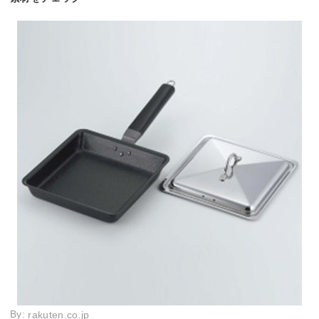
By:
rakuten.co.jp