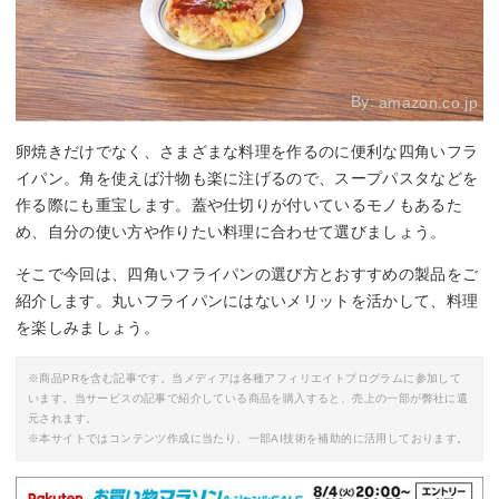
By:
amazon.co.jp
卵焼きだけでなく、さまざまな料理を作るのに便利な四角いフラ
イパン。角を使えば汁物も楽に注げるので、スープパスタなどを
作る際にも重宝します。蓋や仕切りが付いているモノもあるた
め、自分の使い方や作りたい料理に合わせて選びましょう。
そこで今回は、四角いフライパンの選び方とおすすめの製品をご
紹介します。丸いフライパンにはないメリットを活かして、料理
を楽しみましょう。
※商品PRを含む記事です。当メディアは各種アフィリエイトプログラムに参加して
います。当サービスの記事で紹介している商品を購入すると、売上の一部が弊社に還
元されます。
※本サイトではコンテンツ作成に当たり、一部AI技術を補助的に活用しております。