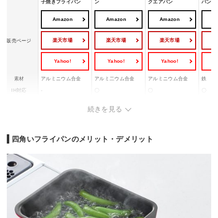
子焼きフライパン
ン
クエアパン
パン＆
Amazon
Amazon
Amazon
A
楽天市場
楽天市場
楽天市場
販売ページ
Yahoo!
Yahoo!
Yahoo!
Y
素材
アルミニウム合金
アルミ二ウム合金
アルミニウム合金
鉄
IH対応
-
〇
〇
〇
深さ
約37mm
約36mm
約50mm
約30m
続きを見る
ふっ素樹脂コーティ
ふっ素樹脂塗膜加工
マーブルコートふっ
ファイ
加工
ング / アルマイトコ
（ファインダイヤモ
素樹脂加工
工
ーティング
ンド）
四角いフライパンのメリット・デメリット