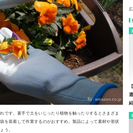
広
【
By:
amazon.co.jp
荒れです。素手で土をいじったり植物を触ったりするとさまざま
手袋を装着して作業するのがおすすめ。製品によって素材や形状
しょう。