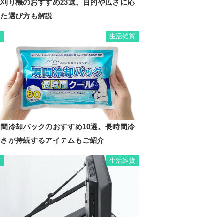
芝刈り機のおすすめ23選。目的や広さに応
じた選び方も解説
生活雑貨
6
瞬間冷却パックのおすすめ10選。長時間冷
たさが持続するアイテムもご紹介
生活雑貨
7