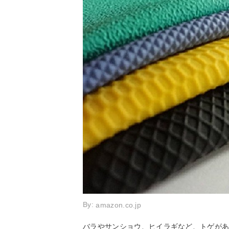
By:
amazon.co.jp
バラやサンショウ、ヒイラギなど、トゲが