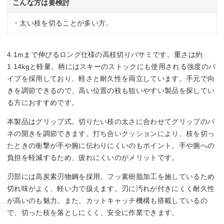
こんな方は要検討
・太い枝を切ることが多い方。
4.1mまで伸びるロング仕様の高枝切りバサミです。重さは約
1.14kgと軽量。柄にはスキーのストックにも使用される強度のパ
イプを採用しており、軽さと耐久性を両立しています。手元で向
きを調節できるので、高い位置の枝も狙いやすい製品を探してい
る方におすすめです。
本製品はグリップ式。切りたい枝の太さに合わせてグリップのバ
ネの開きを調節できます。打ち合いクッションにより、枝を切っ
たときの衝撃が手や腕に伝わりにくいのもポイント。手や腕への
負担を軽減するため、疲れにくいのがメリットです。
刃部には高炭素刃物鋼を採用。フッ素樹脂加工を施しているため
切れ味がよく、軽い力で扱えます。刃に汚れが付きにくく耐久性
が高いのも魅力。また、カットキャッチ機構も搭載しているの
で、切った枝を落としにくく、安全に作業できます。