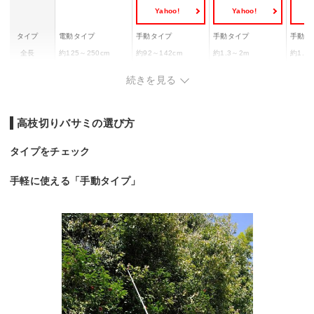
Yahoo!
Yahoo!
Y
タイプ
電動タイプ
手動タイプ
手動タイプ
手動タ
全長
約125～250cm
約92～142cm
約1.3～2m
約1.8
伸縮段数
無段階
4段階
4段階
5段階
続きを見る
重量
約3kg
約520g
約680g
約900
最大切断径
直径約30mm
直径約10mm
直径約10mm
ー
高枝切りバサミの選び方
タイプをチェック
手軽に使える「手動タイプ」