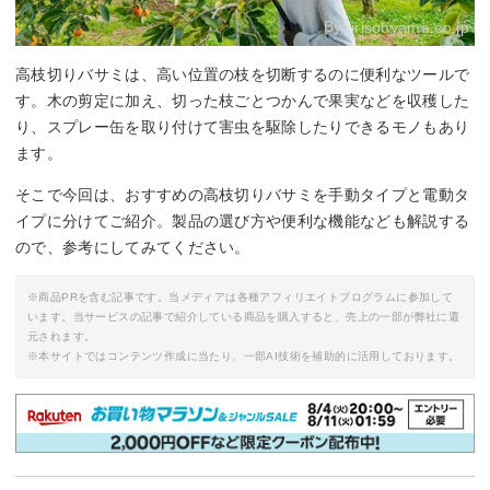
By:
irisohyama.co.jp
高枝切りバサミは、高い位置の枝を切断するのに便利なツールで
す。木の剪定に加え、切った枝ごとつかんで果実などを収穫した
り、スプレー缶を取り付けて害虫を駆除したりできるモノもあり
ます。
そこで今回は、おすすめの高枝切りバサミを手動タイプと電動タ
イプに分けてご紹介。製品の選び方や便利な機能なども解説する
ので、参考にしてみてください。
※商品PRを含む記事です。当メディアは各種アフィリエイトプログラムに参加して
います。当サービスの記事で紹介している商品を購入すると、売上の一部が弊社に還
元されます。
※本サイトではコンテンツ作成に当たり、一部AI技術を補助的に活用しております。