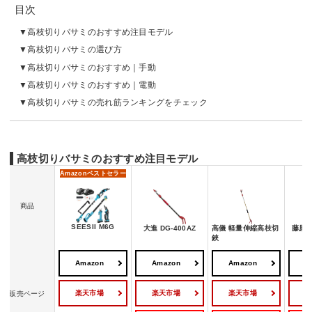
目次
高枝切りバサミのおすすめ注目モデル
高枝切りバサミの選び方
高枝切りバサミのおすすめ｜手動
高枝切りバサミのおすすめ｜電動
高枝切りバサミの売れ筋ランキングをチェック
高枝切りバサミのおすすめ注目モデル
Amazon
ベストセラー
商品
SEESII M6G
大進 DG-400AZ
高儀 軽量伸縮高枝切
藤原産
鋏
Amazon
Amazon
Amazon
A
楽天市場
楽天市場
楽天市場
販売ページ