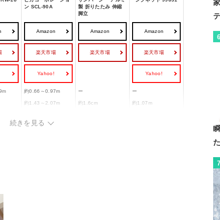
ン SCL-90A
製 折りたたみ 伸縮
脚立
n
Amazon
Amazon
Amazon
場
楽天市場
楽天市場
楽天市場
!
Yahoo!
Yahoo!
9m
約0.66～0.97m
ー
ー
約1.43～2.07m
約1.6cm
約1.07m
6.1×奥
約幅43.7×奥行49.4c
ー
約幅46×奥行83.5cm
3.2cm
続きを見る
m
行16.9×
約幅44×奥行17×高
約幅47cm×奥行10×
約幅46×奥行き15.5
m
さ74cm
高さ62cm
×高さ60cm
約5.4kg
約7.5kg
約7.3kg