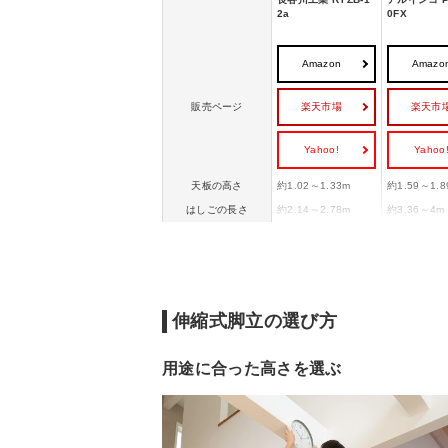
2a
0FX
Amazon
Amazo
楽天市場
楽天市
販売ページ
Yahoo!
Yahoo
天板の高さ
約1.02～1.33m
約1.59～1.8
はしごの長さ
約2.14～2.78m
約3.36～4m
約幅50～55×奥行72
約幅60.6～6
設置寸法
～89cm
行114.7～13
約幅50×奥行17×高
約幅60.6×奥
収納サイズ
さ109cm
高さ169.8c
重量
約6.9kg
約9.1kg
伸縮式脚立の選び方
用途に合った高さを選ぶ