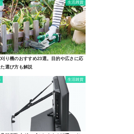
生活雑貨
4
芝刈り機のおすすめ23選。目的や広さに応
じた選び方も解説
生活雑貨
5