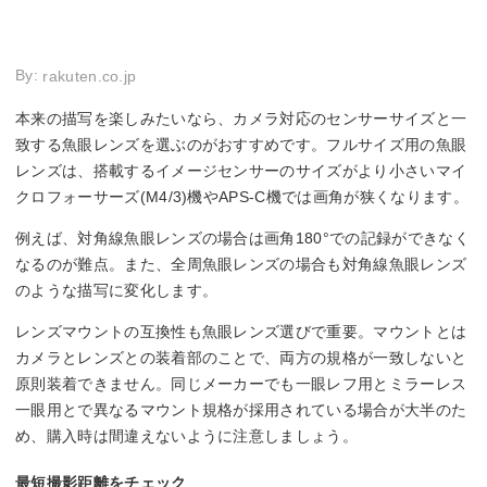
By:
rakuten.co.jp
本来の描写を楽しみたいなら、カメラ対応のセンサーサイズと一
致する魚眼レンズを選ぶのがおすすめです。フルサイズ用の魚眼
レンズは、搭載するイメージセンサーのサイズがより小さいマイ
クロフォーサーズ(M4/3)機やAPS-C機では画角が狭くなります。
例えば、対角線魚眼レンズの場合は画角180°での記録ができなく
なるのが難点。また、全周魚眼レンズの場合も対角線魚眼レンズ
のような描写に変化します。
レンズマウントの互換性も魚眼レンズ選びで重要。マウントとは
カメラとレンズとの装着部のことで、両方の規格が一致しないと
原則装着できません。同じメーカーでも一眼レフ用とミラーレス
一眼用とで異なるマウント規格が採用されている場合が大半のた
め、購入時は間違えないように注意しましょう。
最短撮影距離をチェック