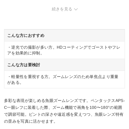
続きを見る
0.14m
最大撮影倍率
0.39倍
こんな方におすすめ
・逆光での撮影が多い方。HDコーティングでゴーストやフレ
アを効果的に抑制。
こんな方は要検討
・軽量性を重視する方。ズームレンズのため単焦点より重量
がある。
多彩な表現が楽しめる魚眼ズームレンズです。ペンタックスAPS-
C一眼レフに装着した際、ズーム機能で画角を100〜180°の範囲
で調節可能。ピントの深さや遠近感を変えつつ、魚眼レンズ特有
の歪みを写真に活かせます。