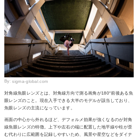
By:
sigma-global.com
対角線魚眼レンズとは、対角線方向で測る画角が180°前後ある魚
眼レンズのこと。現在入手できる大半のモデルが該当しており、
魚眼レンズの主流になっています。
画面の中心から外れるほど、デフォルメ効果が強くなるのが対角
線魚眼レンズの特徴。上下や左右の端に配置した地平線や柱が歪
む代わりに広範囲を記録しやすいため、風景や星空などをダイナ