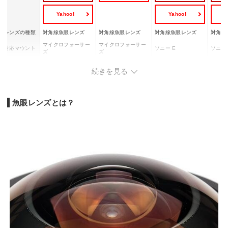
Yahoo!
Yahoo!
Y
レンズの種類
対角線魚眼レンズ
対角線魚眼レンズ
対角線魚眼レンズ
対角線
マイクロフォーサー
マイクロフォーサー
対応マウント
ソニー E
ソニー 
ズ
ズ
焦点距離
8 mm
7.5 mm
7.5 mm
7.5 m
続きを見る
最大絞り値
2.8 f
3.5 f
2.8 f
2.0 f
最小絞り値
22 f
22 f
ー
11 f
重量
320 g
190 g
280 g
約350 
魚眼レンズとは？