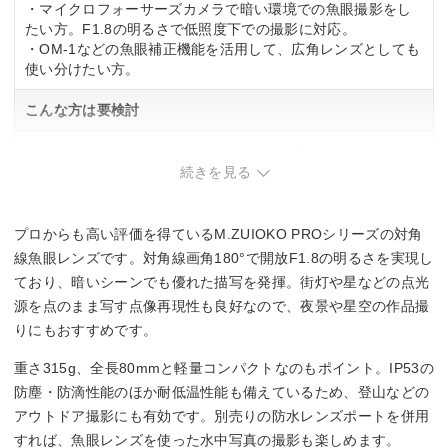
・マイクロフォーサーズカメラで暗い環境での魚眼撮影をし
たい方。F1.8の明るさで低照度下での撮影に対応。
・OM-1などの魚眼補正機能を活用して、広角レンズとしても
使い分けたい方。
こんな方は要検討
・予算を抑えて魚眼レンズを試したい方。高性能な単焦点レ
ンズのため価格帯は高め。
続きを見る
プロからも高い評価を得ているM.ZUIOKO PROシリーズの対角
線魚眼レンズです。対角線画角180°で開放F1.8の明るさを実現し
ており、暗いシーンでも優れた描写を発揮。街灯や星などの点光
源を点のまま写す点像再現性も良好なので、夜景や星空の作品撮
りにもおすすめです。
重さ315g、全長80mmと軽量コンパクトなのもポイント。IP53の
防塵・防滴性能のほか耐低温性能も備えているため、登山などの
アウトドア撮影にも有効です。別売りの防水レンズポートを併用
すれば、魚眼レンズを使った水中写真の撮影も楽しめます。