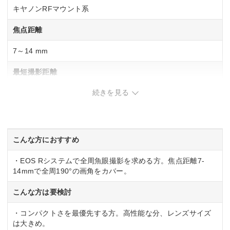
キヤノンRFマウント系
焦点距離
7～14 mm
最短撮影距離
続きを見る
0.15m(7-14mmAF時)
最大撮影倍率
0.35倍(14mmAF時)
こんな方におすすめ
・EOS Rシステムで全周魚眼撮影を求める方。焦点距離7-
14mmで全周190°の画角をカバー。
こんな方は要検討
・コンパクトさを最優先する方。高性能な分、レンズサイズ
は大きめ。