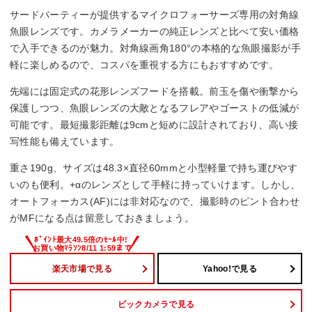
サードパーティーが提供するマイクロフォーサーズ専用の対角線
魚眼レンズです。カメラメーカーの純正レンズと比べて安い価格
で入手できるのが魅力。対角線画角180°の本格的な魚眼撮影が手
軽に楽しめるので、コスパを重視する方にもおすすめです。
先端には固定式の花形レンズフードを搭載。前玉を傷や衝撃から
保護しつつ、魚眼レンズの大敵となるフレアやゴーストの低減が
可能です。最短撮影距離は9cmと短めに設計されており、高い接
写性能も備えています。
重さ190g、サイズは48.3×直径60mmと小型軽量で持ち運びやす
いのも便利。+αのレンズとして手軽に持っていけます。しかし、
オートフォーカス(AF)には非対応なので、撮影時のピント合わせ
がMFになる点は留意しておきましょう。
楽天市場で見る
Yahoo!で見る
ビックカメラで見る