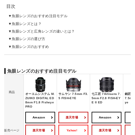
目次
魚眼レンズのおすすめ注目モデル
魚眼レンズとは？
魚眼レンズと広角レンズの違いとは？
魚眼レンズの選び方
魚眼レンズのおすすめ
魚眼レンズのおすすめ注目モデル
商品
オーエムシステム M.
サムヤン 7.5mm F3.
七工匠 7Artisans 7.
銘匠光学 
ZUIKO DIGITAL ED
5 FISH-EYE
5mm F2.8 FISH-EY
7.5mm 
8mm F1.8 Fisheye
E II ED
ye
PRO
Amazon
楽天市場
Amazon
A
楽天市場
Yahoo!
楽天市場
販売ページ