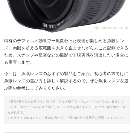
By:
amazon.co.jp
特有のデフォルメ効果で一風変わった表現が楽しめる魚眼レン
ズ。肉眼を超える広範囲を大きく歪ませながら丸ごと記録できる
ため、スナップや星空などの撮影で非現実感を演出したい場合に
も重宝します。
今回は、魚眼レンズのおすすめ製品をご紹介。初心者の方向けに
魚眼レンズの選び方も詳しく解説するので、ぜひ魚眼レンズを選
ぶ際の参考にしてみてください。
※商品PRを含む記事です。当メディアは各種アフィリエイトプログラムに参加して
います。当サービスの記事で紹介している商品を購入すると、売上の一部が弊社に還
元されます。
※本サイトではコンテンツ作成に当たり、一部AI技術を補助的に活用しております。