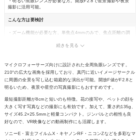
・明るい魚眼レンズが必要な方。開放F2.8で星景撮影や夜景
撮影に活用可能。
こんな方は要検討
・ズーム機能が必要な方。単焦点4mmのみで、焦点距離の調
整ができない。
続きを見る
マイクロフォーサーズ向けに設計された全周魚眼レンズです。
210°の広大な画角を採用しており、真円に近いイメージサークル
に周囲の全景を写し込む箱庭的な演出が可能。開放F値がF2.8と
明るいため、夜景や星空の写真撮影にもおすすめです。
最短撮影距離が8cmと短いのも特徴。花の接写や、ペットの顔を
大きく写す写真などの撮影にも有効です。加えて、重さ約135g、
サイズ45.2×25.5mmと軽量コンパクト。ジンバルとの相性も良
好なので、VR映像などの動画制作にも活躍します。
ソニーE・富士フイルムX・キヤノンRF・ニコンZなどを多彩なマ