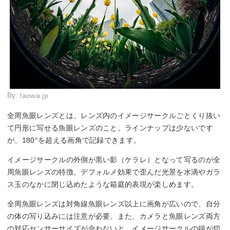
By:
laowa.jp
全周魚眼レンズとは、レンズ内のイメージサークルごとくり抜い
て円形に写せる魚眼レンズのこと。ラインナップは少ないです
が、180°を超える画角で記録できます。
イメージサークルの外側が黒い影（ケラレ）となって写るのが全
周魚眼レンズの特徴。デフォルメ効果で歪んだ光景を水滴やガラ
ス玉のなかに閉じ込めたような箱庭的表現が楽しめます。
全周魚眼レンズは対角線魚眼レンズ以上に画角が広いので、自分
の体の写り込みには注意が必要。また、カメラと魚眼レンズ両方
の対応センサーサイズが合わないと、イメージサークルの端が切