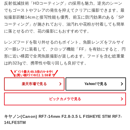
反射低減技術「HDコーティング」の採用も魅力。逆光のシーン
でもゴーストやフレアの発生を抑えてクリアに撮影できます。最
短撮影距離14cmと接写性能も優秀。前玉に防汚効果のある「SP
コーティング」が施されており、油汚れや花粉が付着しても簡単
に落とせるので、花の撮影にもおすすめです。
レンズフードを取り外せるのもポイント。魚眼レンズをフルサイ
ズ一眼レフに装着して、クロップ機能「FF」を有効にすると、円
形に近い構図で全周魚眼撮影が楽しめます。フードを含む総重量
は約323gで、携帯性や取り回しも良好です。
楽天市場で見る
Yahoo!で見る
ビックカメラで見る
キヤノン(Canon) RF7-14mm F2.8-3.5 L FISHEYE STM RF7-
14LFESTM