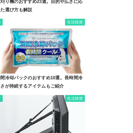
芝刈り機のおすすめ23選。目的や広さに応
じた選び方も解説
生活雑貨
6
瞬間冷却パックのおすすめ10選。長時間冷
たさが持続するアイテムもご紹介
生活雑貨
7