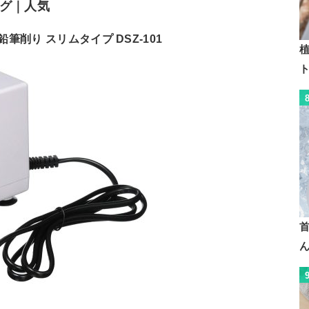
グ｜人気
動 鉛筆削り スリムタイプ DSZ-101
植