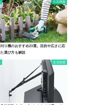
生活雑貨
4
芝刈り機のおすすめ23選。目的や広さに応
じた選び方も解説
生活雑貨
5