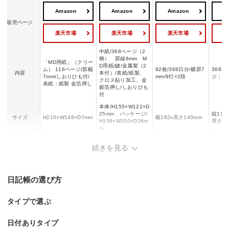
Amazon
Amazon
Amazon
A
販売ページ
楽天市場
楽天市場
楽天市場
中紙/368ページ（2
柄） 罫線8mm M
「MD用紙」（クリー
D用紙/鍵/金属製（2
ム） 116ページ/罫幅
92枚/368日分/横罫7
368
内容
本付）/表紙/紙製、
7mm/しおりひも付/
mm/9行×2段
ジ：36
クロス貼り加工、金
表紙：紙製 金箔押し
銀箔押し/しおりひも
付
本体/H155×W122×D
25mm パッケージ/
縦110
サイズ
H210×W148×D7mm
幅182x高さ140mm
H158×W150×D28m
厚さ17
m
中紙：MD用紙（クリ
紙製/金属製/クロス
本体：
素材
ー
続きを見る
ーム）
貼り加工
化ビニ
日記帳の選び方
タイプで選ぶ
日付ありタイプ