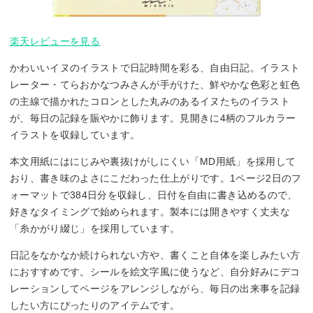
楽天レビューを見る
かわいいイヌのイラストで日記時間を彩る、自由日記。イラスト
レーター・てらおかなつみさんが手がけた、鮮やかな色彩と虹色
の主線で描かれたコロンとした丸みのあるイヌたちのイラスト
が、毎日の記録を賑やかに飾ります。見開きに4柄のフルカラー
イラストを収録しています。
本文用紙にはにじみや裏抜けがしにくい「MD用紙」を採用して
おり、書き味のよさにこだわった仕上がりです。1ページ2日のフ
ォーマットで384日分を収録し、日付を自由に書き込めるので、
好きなタイミングで始められます。製本には開きやすく丈夫な
「糸かがり綴じ」を採用しています。
日記をなかなか続けられない方や、書くこと自体を楽しみたい方
におすすめです。シールを絵文字風に使うなど、自分好みにデコ
レーションしてページをアレンジしながら、毎日の出来事を記録
したい方にぴったりのアイテムです。