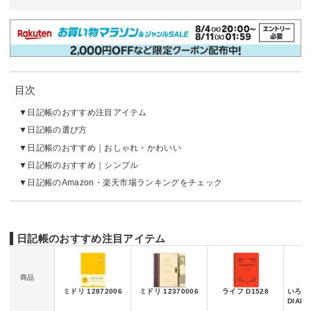
目次
日記帳のおすすめ注目アイテム
日記帳の選び方
日記帳のおすすめ｜おしゃれ・かわいい
日記帳のおすすめ｜シンプル
日記帳のAmazon・楽天市場ランキングをチェック
日記帳のおすすめ注目アイテム
商品
ミドリ 12872006
ミドリ 12370006
ライフ D1528
いろは出
DIARY