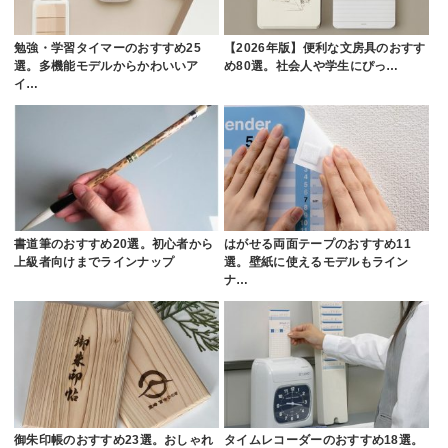
勉強・学習タイマーのおすすめ25
【2026年版】便利な文房具のおすす
選。多機能モデルからかわいいア
め80選。社会人や学生にぴっ…
イ…
書道筆のおすすめ20選。初心者から
はがせる両面テープのおすすめ11
上級者向けまでラインナップ
選。壁紙に使えるモデルもライン
ナ…
御朱印帳のおすすめ23選。おしゃれ
タイムレコーダーのおすすめ18選。