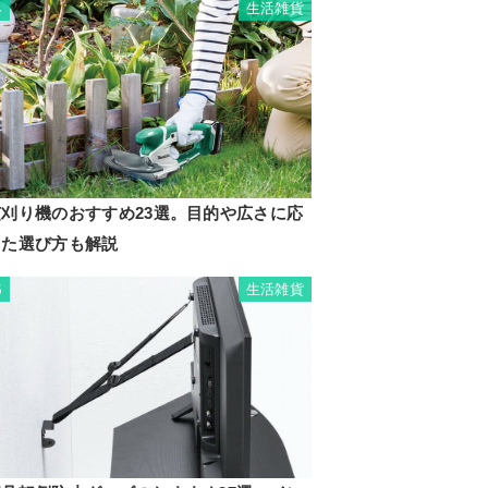
生活雑貨
4
芝刈り機のおすすめ23選。目的や広さに応
じた選び方も解説
生活雑貨
5