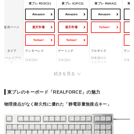
東プレ R3SC31
東プレ X1PC11
東プレ R4HA11
東プ
Amazon
Amazon
Amazon
A
楽天市場
楽天市場
Yahoo!
販売ページ
Yahoo!
Yahoo!
Y
タイプ
テンキーレス
ゲーミング
フルサイズ
テンキ
キーレイアウ
日本語112
日本語91
日本語91
日本語
ト
フルサイズ
有線/ワイヤレス(無
有線/
ケーブル
有線
有線
続きを見る
線)
線)
対応OS
Windows
Windows
Windows/Mac OS
Windo
東プレのキーボード「REALFORCE」の魅力
物理接点がなく耐久性に優れた「静電容量無接点キー」