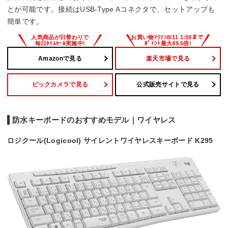
サイズ
とが可能です。接続はUSB-Type Aコネクタで、セットアップも
簡単です。
286×12.4×148 mm
Amazonで見る
楽天市場で見る
ビックカメラで見る
公式販売サイトで見る
防水キーボードのおすすめモデル｜ワイヤレス
ロジクール(Logicool) サイレントワイヤレスキーボード K295