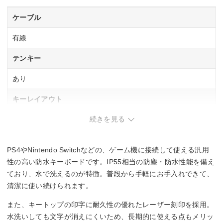
ケーブル
有線
テンキー
あり
キーレイアウト
続きを見る
日本語108
キースイッチ
PS4やNintendo Switchなどの、ゲーム機に接続して使える汎用
メンブレン
性の高い防水キーボードです。IP55相当の防塵・防水性能を備え
ており、水で洗えるのが特徴。普段から手軽にお手入れできて、
防水
清潔に使い続けられます。
〇
また、キートップの印字に耐久性の優れたレーザー刻印を採用。
水洗いしても文字が消えにくいため、長期的に使える点もメリッ
サイズ