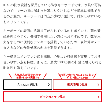
IPX5の防水設計を採用している防水キーボードです。水洗い可能
キースイッチ
なので、キーの間に溜まったほこりや汚れなどを簡単に掃除でき
メンブレン
るのが魅力。キーボードは凹凸が少ない設計で、排水しやすいの
もメリットです。
防水
キーボードの表面に抗菌加工がされているのもポイント。菌の繁
〇
殖を抑えやすく、長期で使用したい方にもおすすめです。数字入
力をするのに便利なテンキーも搭載しているため、表計算やデー
サイズ
タ入力などの作業効率の向上を期待できます。
436.6×34.7×148.7 mm
キー構造はメンブレン式を採用。心地よい打鍵感を実現しており
使いやすい点も特徴。さらに、最大1000万回の打鍵に耐えられる
耐久性も備えています。
Amazonで見る
楽天市場で見る
ビックカメラで見る