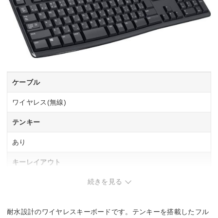
ケーブル
ワイヤレス(無線)
テンキー
あり
キーレイアウト
続きを見る
日本語108
フルサイズ
耐水設計のワイヤレスキーボードです。テンキーを搭載したフル
キースイッチ