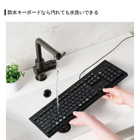
キースイッチ
メンブレン
メンブレン
メンブレン
メンブ
防水
ー
◯
ー
ー
防水キーボードなら汚れても水洗いできる
幅441x高さ19.5x奥
幅445x高さ21x奥行
幅441x高さ18x奥行
幅450
サイズ
行149mm
151mm
149mm
155m