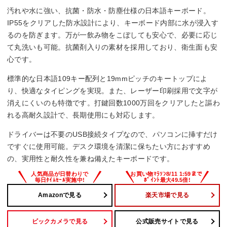
キースイッチ
汚れや水に強い、抗菌・防水・防塵仕様の日本語キーボード。
メンブレン
IP55をクリアした防水設計により、キーボード内部に水が浸入す
るのを防ぎます。万が一飲み物をこぼしても安心で、必要に応じ
防水
て丸洗いも可能。抗菌剤入りの素材を採用しており、衛生面も安
心です。
〇
標準的な日本語109キー配列と19mmピッチのキートップによ
サイズ
り、快適なタイピングを実現。また、レーザー印刷採用で文字が
消えにくいのも特徴です。打鍵回数1000万回をクリアしたと謳わ
441x35x143 mm
れる高耐久設計で、長期使用にも対応します。
ドライバーは不要のUSB接続タイプなので、パソコンに挿すだけ
ですぐに使用可能。デスク環境を清潔に保ちたい方におすすめ
の、実用性と耐久性を兼ね備えたキーボードです。
Amazonで見る
楽天市場で見る
ビックカメラで見る
公式販売サイトで見る