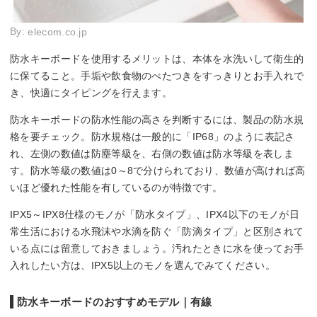
By:
elecom.co.jp
防水キーボードを使用するメリットは、本体を水洗いして衛生的
に保てること。手垢や飲食物のべたつきをすっきりとお手入れで
き、快適にタイピングを行えます。
防水キーボードの防水性能の高さを判断するには、製品の防水規
格を要チェック。防水規格は一般的に「IP68」のように表記さ
れ、左側の数値は防塵等級を、右側の数値は防水等級を表しま
す。防水等級の数値は0～8で分けられており、数値が高ければ高
いほど優れた性能を有しているのが特徴です。
IPX5～IPX8仕様のモノが「防水タイプ」、IPX4以下のモノが日
常生活における水飛沫や水滴を防ぐ「防滴タイプ」と区別されて
いる点には留意しておきましょう。汚れたときに水を使ってお手
入れしたい方は、IPX5以上のモノを選んでみてください。
防水キーボードのおすすめモデル｜有線