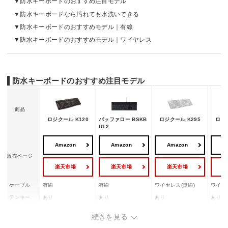
防水キーボードのおすすめ注目モデル
防水キーボードなら汚れても水洗いできる
防水キーボードのおすすめモデル｜有線
防水キーボードのおすすめモデル｜ワイヤレス
防水キーボードのおすすめ注目モデル
商品
ロジクール K120
バッファロー BSKB
ロジクール K295
ロジク
U12
Amazon
Amazon
Amazon
A
販売ページ
楽天市場
楽天市場
楽天市場
ケーブル
有線
有線
ワイヤレス(無線)
ワイヤ
テンキー
あり
あり
あり
あり
キーレイアウ
日本語109/フルサイ
日本語108/フルサイ
日本語
日本語108
続きを見る
ト
ズ
ズ
ズ