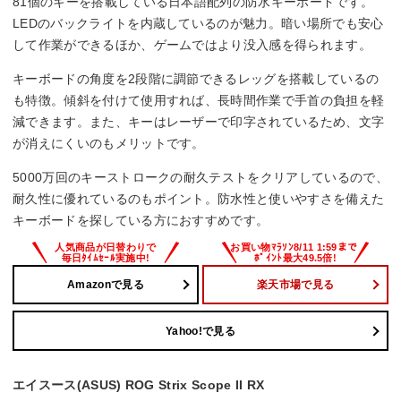
81個のキーを搭載している日本語配列の防水キーボードです。
ー
LEDのバックライトを内蔵しているのが魅力。暗い場所でも安心
して作業ができるほか、ゲームではより没入感を得られます。
防水
キーボードの角度を2段階に調節できるレッグを搭載しているの
〇
も特徴。傾斜を付けて使用すれば、長時間作業で手首の負担を軽
減できます。また、キーはレーザーで印字されているため、文字
サイズ
が消えにくいのもメリットです。
ー
5000万回のキーストロークの耐久テストをクリアしているので、
耐久性に優れているのもポイント。防水性と使いやすさを備えた
キーボードを探している方におすすめです。
Amazonで見る
楽天市場で見る
Yahoo!で見る
エイスース(ASUS) ROG Strix Scope II RX