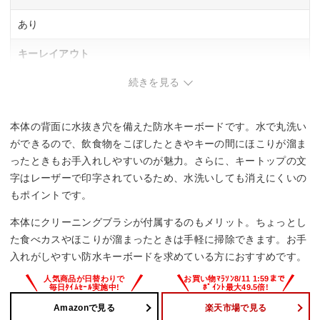
あり
キーレイアウト
続きを見る
日本語108
キースイッチ
本体の背面に水抜き穴を備えた防水キーボードです。水で丸洗い
メンブレン
ができるので、飲食物をこぼしたときやキーの間にほこりが溜ま
ったときもお手入れしやすいのが魅力。さらに、キートップの文
防水
字はレーザーで印字されているため、水洗いしても消えにくいの
もポイントです。
ー
本体にクリーニングブラシが付属するのもメリット。ちょっとし
サイズ
た食べカスやほこりが溜まったときは手軽に掃除できます。お手
入れがしやすい防水キーボードを求めている方におすすめです。
445x21x151 mm
Amazonで見る
楽天市場で見る