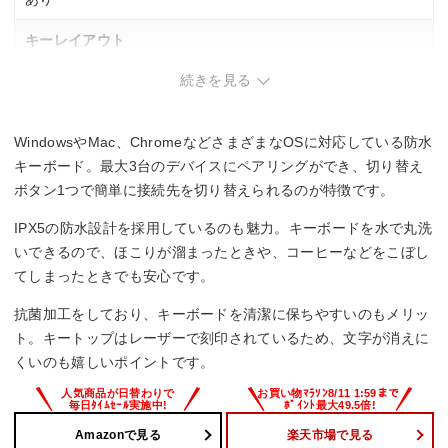
キーレイアウト
続きを見る
日本語109
キースイッチ
WindowsやMac、ChromeなどさまざまなOSに対応している防水
メンブレン
キーボード。最大3台のデバイスにペアリングができ、切り替え
ボタン1つで簡単に接続先を切り替えられるのが特徴です。
防水
IPX5の防水設計を採用しているのも魅力。キーボードを水で丸洗
〇
いできるので、ほこりが溜まったときや、コーヒーなどをこぼし
てしまったときでも安心です。
サイズ
抗菌加工をしており、キーボードを清潔に保ちやすいのもメリッ
436.6×34.7×148.7 mm
ト。キートップはレーザーで刻印されているため、文字が消えに
くいのも嬉しいポイントです。
Amazonで見る
楽天市場で見る