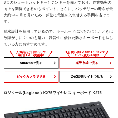
8つのショートカットキーとテンキーを備えており、作業効率の
ー
向上を期待できるのもポイント。さらに、バッテリーの寿命が最
大約24ヶ月と長いため、頻繁に電池を入れ替える手間を省けま
サイズ
す。
441x18x149 mm
耐水設計を採用しているので、キーボードに水をこぼしたときは
故障がしにくいのも魅力。静音性に優れた防水キーボードを探し
ている方におすすめです。
Amazonで見る
楽天市場で見る
ビックカメラで見る
公式販売サイトで見る
ロジクール(Logicool) K275ワイヤレス キーボード K275