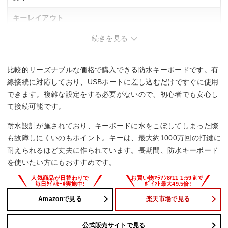
キーレイアウト
続きを見る
日本語109
フルサイズ
比較的リーズナブルな価格で購入できる防水キーボードです。有
キースイッチ
線接続に対応しており、USBポートに差し込むだけですぐに使用
メンブレン
できます。複雑な設定をする必要がないので、初心者でも安心し
て接続可能です。
防水
耐水設計が施されており、キーボードに水をこぼしてしまった際
ー
も故障しにくいのもポイント。キーは、最大約1000万回の打鍵に
耐えられるほど丈夫に作られています。長期間、防水キーボード
サイズ
を使いたい方にもおすすめです。
441×19.5×149 mm
Amazonで見る
楽天市場で見る
公式販売サイトで見る