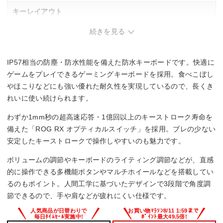
キーレイアウト
続きを見る
英語
100%
IP57相当の防塵・防水性能を備えた防水キーボードです。快適に
キースイッチ
ゲームをプレイできるゲーミングキーボードを採用。食べこぼし
オプティカル
やほこりなどにも強い優れた耐久性を実現しているので、長くき
れいに使い続けられます。
防水
わずか1mm秒の超高速応答・1億回以上のキーストローク寿命を
〇
備えた「ROG RX オプティカルスイッチ」を採用。ブレの少ない
安定したキーストロークで操作しやすいのも魅力です。
サイズ
ボリュームの調節やキーボードのライティング調節などが、直感
436x36x129 mm
的に操作できる多機能ボタンやマルチホイールなどを搭載してい
るのもポイント。人間工学に基づいたデザインで3段階で角度調
節できるので、手や肩などが疲れにくい仕様です。