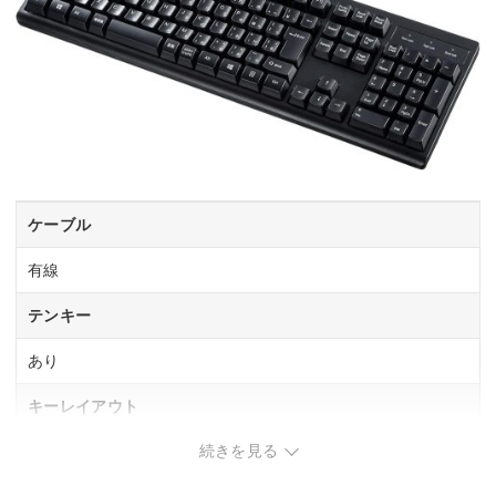
ケーブル
有線
テンキー
あり
キーレイアウト
続きを見る
日本語109A