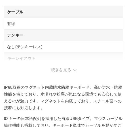
ケーブル
有線
テンキー
なし(テンキーレス)
キーレイアウト
続きを見る
日本語92
キースイッチ
IP68取得のマグネット内蔵防水防塵キーボード。高い防水・防塵
ー
性能を備えており、水濡れや粉塵が気になる環境でも安心して使
えるのが魅力です。マグネットを内蔵しており、スチール面への
防水
接着にも対応します。
〇
92キーの日本語配列を採用した有線USBタイプ。マウスカーソル
操作機能も搭載しており、キーボード単体でカーソルを動かすこ