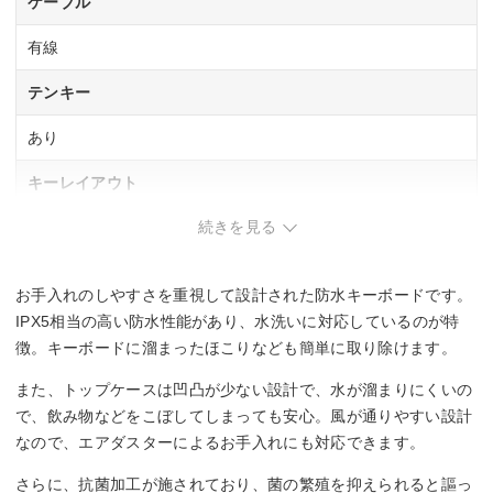
ケーブル
有線
テンキー
あり
キーレイアウト
続きを見る
日本語109
フルサイズ
お手入れのしやすさを重視して設計された防水キーボードです。
キースイッチ
IPX5相当の高い防水性能があり、水洗いに対応しているのが特
メンブレン
徴。キーボードに溜まったほこりなども簡単に取り除けます。
防水
また、トップケースは凹凸が少ない設計で、水が溜まりにくいの
で、飲み物などをこぼしてしまっても安心。風が通りやすい設計
〇
なので、エアダスターによるお手入れにも対応できます。
サイズ
さらに、抗菌加工が施されており、菌の繁殖を抑えられると謳っ