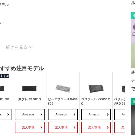
モデル
カー
続きを見る
すすめ注目モデル
 おすすめ
デ
で
K1 SE
東プレ R3SD13
ピーエフユー PD-KB
ロジクール KX850C
ペリックス PE
800
C
ARD-512BUS
n
Amazon
Amazon
Amazon
Amazon
楽天市場
楽天市場
楽天市場
楽天市場