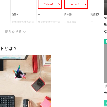
Yahoo!
Yahoo!
英語87
ー
日本語
英語配列104
M
静電容量無接点方式
静電容量無接点方式
メカニカル
ー
B
レス(無
有線
ワイヤレス(無線)
ワイヤレス(無線)
有線
続きを見る
Windows/Mac OS/A
c OS/i
Windows/Mac OS/i
Windows/Mac OS
ndroid/Linux/Chrom
Windows
OS/Android/iPadOS
e OS
ドとは？
◯
◯
ー
ー
22x奥行
幅369x高さ38x奥行
幅294x高さ120x奥
幅312.6x高さ26.1x
幅48.1x高さ23
142mm
行40mm
奥行131.55mm
行4.4cm