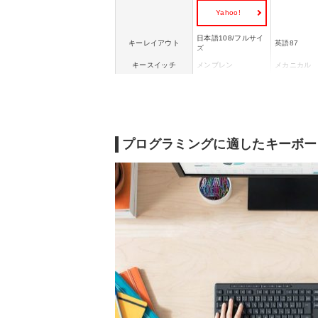
Yahoo!
日本語108/フルサイ
キーレイアウト
英語87
ズ
キースイッチ
メンブレン
メカニカル
有線/ワイヤ
ケーブル
ワイヤレス(無線)
線)
Windows/Chrome O
Windows/Ma
対応OS
S
OS/Android
プログラミングに適したキーボー
静音
◯
◯
幅441x高さ18x奥行
幅355x高さ
サイズ
149mm
120mm