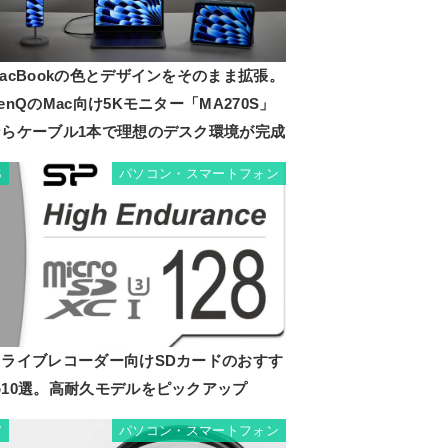
acBookの色とデザインをそのまま拡張。
enQのMac向け5Kモニター「MA270S」
ならケーブル1本で理想のデスク環境が完成
パソコン・スマートフォン
6
.4x奥
ドライブレコーダー向けSDカードのおすす
め10選。高耐久モデルをピックアップ
パソコン・スマートフォン
7