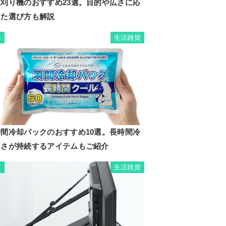
芝刈り機のおすすめ23選。目的や広さに応
じた選び方も解説
生活雑貨
6
瞬間冷却パックのおすすめ10選。長時間冷
たさが持続するアイテムもご紹介
生活雑貨
7