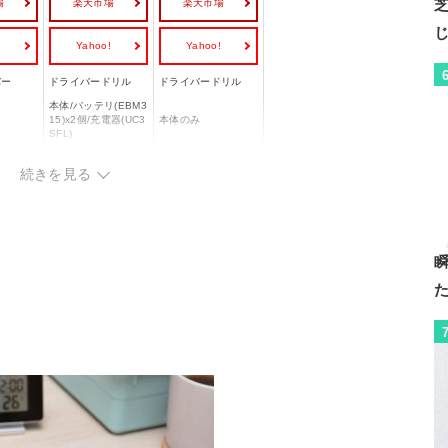
場
楽天市場
楽天市場
!
Yahoo!
Yahoo!
バー
ドライバードリル
ドライバードリル
本体/バッテリ(EBM3
15)x2個/充電器(UC3
本体のみ
SFL)
(充電
バッテリー式(充電
コード式(AC電源)
続きを見る
池)
着脱式
ー
ー
ー
3.6V
100V