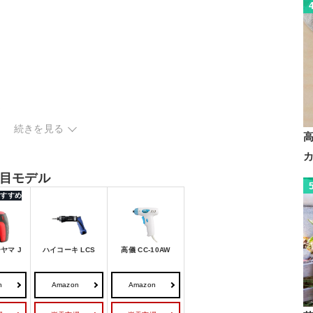
式
続きを見る
ク
目モデル
 おすすめ
ヤマ J
ハイコーキ LCS
高儀 CC-10AW
n
Amazon
Amazon