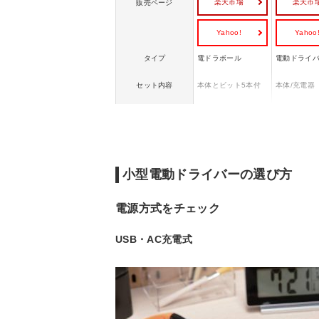
楽天市場
楽天市
販売ページ
Yahoo!
Yahoo
タイプ
電ドラボール
電動ドライ
セット内容
本体とビット5本付
本体/充電器
USB充電(USB Type-
バッテリー式
電源
C)
池)
バッテリー
Li-Ion 3.7V 800mAh
本体内蔵式
3N・m(電動)/12N・
最大締め付けトルク
3.5N・m
m(手動時)
小型電動ドライバーの選び方
対応電圧
3.7V
3.6V
電源方式をチェック
USB・AC充電式