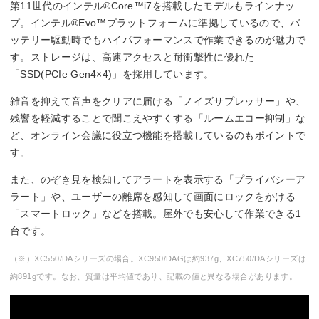
第11世代のインテル®Core™i7を搭載したモデルもラインナッ
プ。インテル®Evo™プラットフォームに準拠しているので、バ
ッテリー駆動時でもハイパフォーマンスで作業できるのが魅力で
す。ストレージは、高速アクセスと耐衝撃性に優れた
「SSD(PCIe Gen4×4)」を採用しています。
雑音を抑えて音声をクリアに届ける「ノイズサプレッサー」や、
残響を軽減することで聞こえやすくする「ルームエコー抑制」な
ど、オンライン会議に役立つ機能を搭載しているのもポイントで
す。
また、のぞき見を検知してアラートを表示する「プライバシーア
ラート」や、ユーザーの離席を感知して画面にロックをかける
「スマートロック」などを搭載。屋外でも安心して作業できる1
台です。
（※）XC550/DAシリーズの場合。XC950/DAGは約937g、XC750/DAシリーズは
約891gです。なお、質量は平均値であり、記載の値と異なる場合があります。