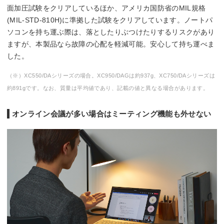
面加圧試験をクリアしているほか、アメリカ国防省のMIL規格
(MIL-STD-810H)に準拠した試験をクリアしています。ノートパ
ソコンを持ち運ぶ際は、落としたりぶつけたりするリスクがあり
ますが、本製品なら故障の心配を軽減可能。安心して持ち運べま
した。
（※）XC550/DAシリーズの場合。XC950/DAGは約937g、XC750/DAシリーズは
約891gです。なお、質量は平均値であり、記載の値と異なる場合があります。
オンライン会議が多い場合はミーティング機能も外せない