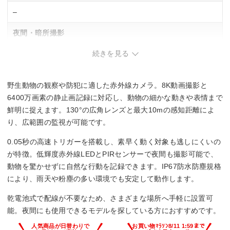
–
夜間・暗所撮影
続きを見る
〇
防塵・防水
野生動物の観察や防犯に適した赤外線カメラ。8K動画撮影と
IP67
6400万画素の静止画記録に対応し、動物の細かな動きや表情まで
鮮明に捉えます。130°の広角レンズと最大10mの感知距離によ
人感センサー
り、広範囲の監視が可能です。
〇
0.05秒の高速トリガーを搭載し、素早く動く対象も逃しにくいの
が特徴。低輝度赤外線LEDとPIRセンサーで夜間も撮影可能で、
幅x高さx奥行
動物を驚かせずに自然な行動を記録できます。IP67防水防塵規格
により、雨天や粉塵の多い環境でも安定して動作します。
20.7 x 12.3 x 8.4 cm
乾電池式で配線が不要なため、さまざまな場所へ手軽に設置可
能。夜間にも使用できるモデルを探している方におすすめです。