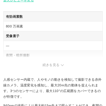
楽天レビューを見る
有効画素数
800 万画素
受像素子
―
夜間・暗所撮影
続きを見る
◯
防塵・防水
人感センサー内蔵で、人やモノの動きを検知して撮影できる赤外
IP54
線カメラ。温度変化を感知し、最大20m先の動体を捉えられま
す。3つのセンサーにより、最大110°の広範囲をカバーできるの
人感センサー
が特徴です。
◯
940nmの波長により最大約15m先まで照らすことができ、夜間の