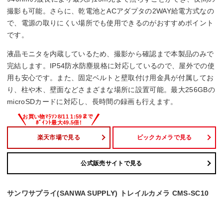
撮影も可能。さらに、乾電池とACアダプタの2WAY給電方式なの
幅x高さx奥行
で、電源の取りにくい場所でも使用できるのがおすすめポイント
です。
96x136x80 mm
液晶モニタを内蔵しているため、撮影から確認まで本製品のみで
完結します。IP54防水防塵規格に対応しているので、屋外での使
用も安心です。また、固定ベルトと壁取付け用金具が付属してお
り、柱や木、壁面などさまざまな場所に設置可能。最大256GBの
microSDカードに対応し、長時間の録画も行えます。
楽天市場で見る
ビックカメラで見る
公式販売サイトで見る
サンワサプライ(SANWA SUPPLY) トレイルカメラ CMS-SC10