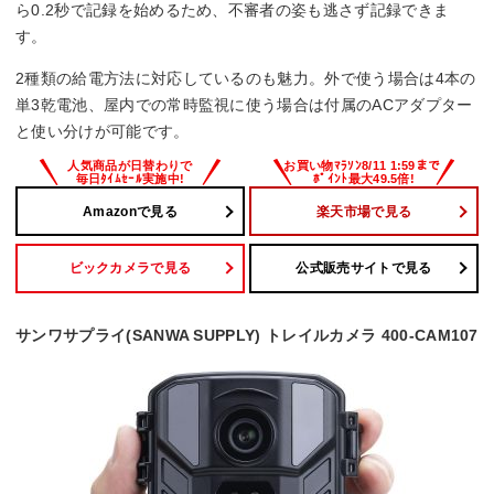
ら0.2秒で記録を始めるため、不審者の姿も逃さず記録できま
74.6x43x104 mm
す。
2種類の給電方法に対応しているのも魅力。外で使う場合は4本の
単3乾電池、屋内での常時監視に使う場合は付属のACアダプター
と使い分けが可能です。
Amazonで見る
楽天市場で見る
ビックカメラで見る
公式販売サイトで見る
サンワサプライ(SANWA SUPPLY) トレイルカメラ 400-CAM107