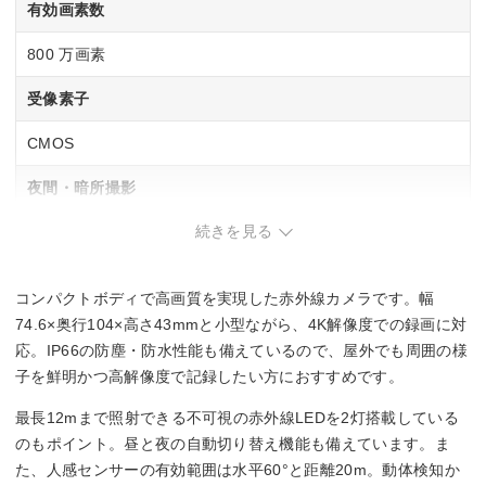
有効画素数
800 万画素
受像素子
CMOS
夜間・暗所撮影
続きを見る
◯
防塵・防水
コンパクトボディで高画質を実現した赤外線カメラです。幅
IP66
74.6×奥行104×高さ43mmと小型ながら、4K解像度での録画に対
応。IP66の防塵・防水性能も備えているので、屋外でも周囲の様
人感センサー
子を鮮明かつ高解像度で記録したい方におすすめです。
◯
最長12mまで照射できる不可視の赤外線LEDを2灯搭載している
のもポイント。昼と夜の自動切り替え機能も備えています。ま
幅x高さx奥行
た、人感センサーの有効範囲は水平60°と距離20m。動体検知か