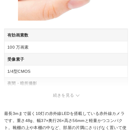
有効画素数
100 万画素
受像素子
1/4型CMOS
夜間・暗所撮影
続きを見る
◯
防塵・防水
最長3mまで届く10灯の赤外線LEDを搭載している赤外線カメラ
―
です。重さ48g、幅37×奥行26×高さ56mmと軽量かつコンパク
ト。靴棚の上や本棚の中など、部屋の片隅にさりげなく置いて使
人感センサー