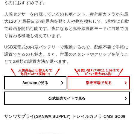
うのにおすすめです。
◯
人感センサーを内蔵しているのもポイント。赤外線カメラから最
大120°と最長5mの範囲内を動く人や物を検知して、3秒後に自動
幅x高さx奥行
で録画を開始可能です。夜になると赤外線撮影モードに自動で切
り替わる機能も備えています。
37x56x26 mm
USB充電式の内蔵バッテリーで駆動するので、配線不要で手軽に
設置できるのも魅力。また、付属のスタンドやクリップを使うこ
とで2種類の設置方法が選べます。
Amazonで見る
楽天市場で見る
公式販売サイトで見る
サンワサプライ(SANWA SUPPLY) トレイルカメラ CMS-SC06