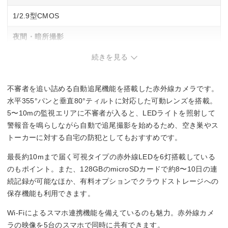
1/2.9型CMOS
夜間・暗所撮影
続きを見る
◯
防塵・防水
不審者を追い詰める自動追尾機能を搭載した赤外線カメラです。
IP66
水平355°パンと垂直80°ティルトに対応した可動レンズを搭載。
5〜10mの監視エリアに不審者が入ると、LEDライトを照射して
人感センサー
警報音を鳴らしながら自動で追尾撮影を始めるため、空き巣やス
トーカーに対する自宅の防犯としてもおすすめです。
―
最長約10mまで届く可視タイプの赤外線LEDを6灯搭載している
幅x高さx奥行
のもポイント。また、128GBのmicroSDカードで約8〜10日の連
続記録が可能なほか、有料オプションでクラウドストレージへの
110x170x160 mm
保存機能も利用できます。
Wi-Fiによるスマホ連携機能を備えているのも魅力。赤外線カメ
ラの映像を5台のスマホで同時に共有できます。