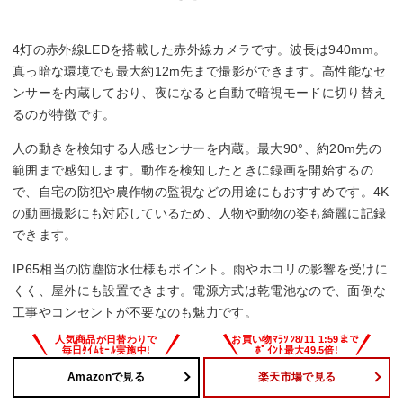
防塵・防水
4灯の赤外線LEDを搭載した赤外線カメラです。波長は940mm。
IP65
真っ暗な環境でも最大約12m先まで撮影ができます。高性能なセ
ンサーを内蔵しており、夜になると自動で暗視モードに切り替え
人感センサー
るのが特徴です。
◯
人の動きを検知する人感センサーを内蔵。最大90°、約20m先の
範囲まで感知します。動作を検知したときに録画を開始するの
幅x高さx奥行
で、自宅の防犯や農作物の監視などの用途にもおすすめです。4K
の動画撮影にも対応しているため、人物や動物の姿も綺麗に記録
88x112x62 mm
できます。
IP65相当の防塵防水仕様もポイント。雨やホコリの影響を受けに
くく、屋外にも設置できます。電源方式は乾電池なので、面倒な
工事やコンセントが不要なのも魅力です。
Amazonで見る
楽天市場で見る