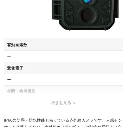
有効画素数
ー
受像素子
ー
夜間・暗所撮影
続きを見る
◯
防塵・防水
IP66の防塵・防水性能も備えている赤外線カメラです。人感セン
IP66