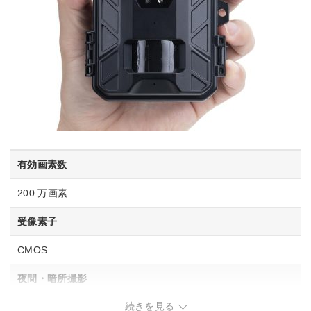
有効画素数
200 万画素
受像素子
CMOS
夜間・暗所撮影
続きを見る
◯