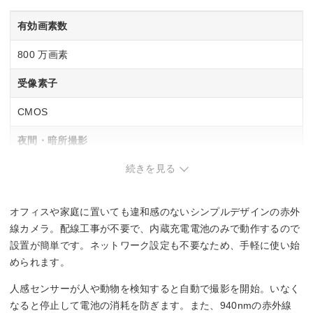
有効画素数
800 万画素
受像素子
CMOS
夜間・暗所撮影
続きを見る
〇
防塵・防水
オフィスや家庭に置いても違和感のないシンプルデザインの赤外
IP67
線カメラ。配線工事が不要で、内蔵充電電池のみで動作するので
設置が簡単です。ネットワーク設定も不要なため、手軽に使い始
人感センサー
められます。
〇
人感センサーが人や動物を検知すると自動で撮影を開始。いなく
なると停止して電池の消耗を防ぎます。また、940nmの赤外線
幅x高さx奥行