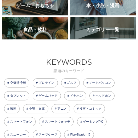
ゲーム・おもちゃ
本・小説・漫画
食品・飲料
カテゴリー一覧
KEYWORDS
話題のキーワード
空気清浄機
プロテイン
ゴルフ
ノートパソコン
タブレット
ゲームパッド
イヤホン
ヘッドホン
映画
小説・文庫
アニメ
漫画・コミック
スマートフォン
スマートウォッチ
ゲーミングPC
スニーカー
スーツケース
PlayStation 5