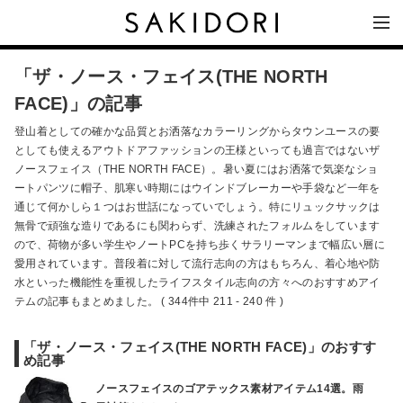
「ザ・ノース・フェイス(THE NORTH
FACE)」の記事
登山着としての確かな品質とお洒落なカラーリングからタウンユースの要
としても使えるアウトドアファッションの王様といっても過言ではないザ
ノースフェイス（THE NORTH FACE）。暑い夏にはお洒落で気楽なショ
ートパンツに帽子、肌寒い時期にはウインドブレーカーや手袋など一年を
通じて何かしら１つはお世話になっていでしょう。特にリュックサックは
無骨で頑強な造りであるにも関わらず、洗練されたフォルムをしています
ので、荷物が多い学生やノートPCを持ち歩くサラリーマンまで幅広い層に
愛用されています。普段着に対して流行志向の方はもちろん、着心地や防
水といった機能性を重視したライフスタイル志向の方々へのおすすめアイ
テムの記事もまとめました。 ( 344件中 211 - 240 件 )
「ザ・ノース・フェイス(THE NORTH FACE)」のおすす
め記事
ノースフェイスのゴアテックス素材アイテム14選。雨