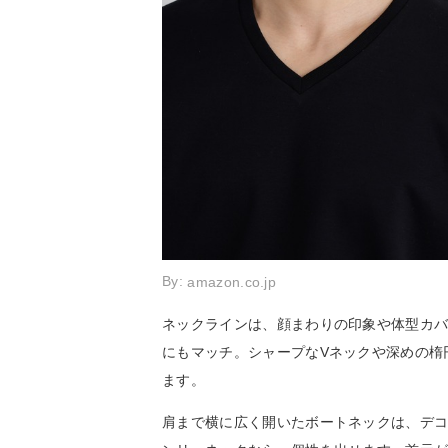
By:
amazon.co.jp
ネックラインは、顔まわりの印象や体型カ
にもマッチ。シャープなVネックや深めの楕
ます。
肩まで横に広く開いたボートネックは、デ