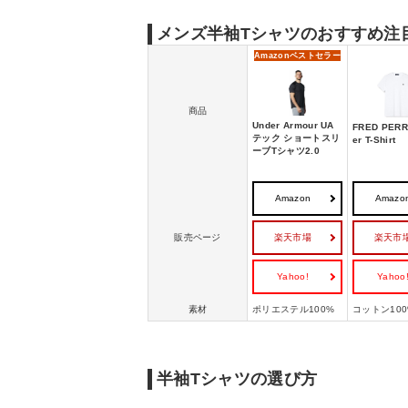
メンズ半袖Tシャツのおすすめ注
Amazon
ベストセラー
商品
Under Armour UA
FRED PERR
テック ショートスリ
er T-Shirt
ーブTシャツ2.0
Amazon
Amazo
楽天市場
楽天市
販売ページ
Yahoo!
Yahoo
素材
ポリエステル100%
コットン100
半袖Tシャツの選び方