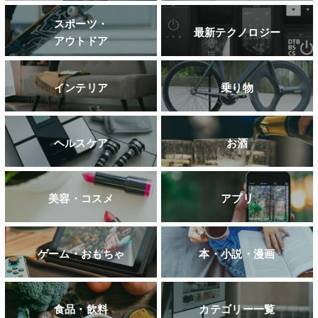
スポーツ・
最新テクノロジー
アウトドア
インテリア
乗り物
ヘルスケア
お酒
美容・コスメ
アプリ
ゲーム・おもちゃ
本・小説・漫画
食品・飲料
カテゴリー一覧