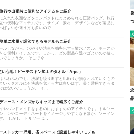
。旅行や出張時に便利なアイテムをご紹介
に入れた衣類などをコンパクトにまとめられる圧縮バッグ。旅行
立つ便利なアイテムです。サイズ・素材・デザインなどが製品に
ばよいか迷う方も多いので...
。簡単に水量が調節できるモデルもご紹介
ールしながら、水やりや洗車を効率化する散水ノズル。ホースか
きる便利アイテムです。しかし、どの製品を選べばよいのか迷っ
でしょうか。 そこで今...
使い心地！ピーチスキン加工のタオル「Arpe」
はふわふわでも、洗濯を繰り返すと肌触りが損なわれていくもの
ていくタオルに不快感を覚える方は多いはず。長く愛用できるタ
はないでしょうか。 そ...
炊
レディース・メンズからキッズまで幅広くご紹介
イやハンドメイドをするのにおすすめのアイテムです。トルソー
ションやコーディネートをイメージしやすくなるほか、ソーイン
。 しかし、トルソーは...
ーストッカー15選。省スペースで設置しやすいモノも