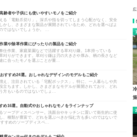
広
。高齢者や子供にも使いやすいモノをご紹介
える「電動爪切り」。深爪や指を切ってしまう心配がなく、安全
しかし、さまざまな製品が展開されているため、どれを選べばよ
ではないでしょうか。 ...
農作業や除草作業にぴったりの製品をご紹介
奉仕作業、家庭菜園などで活躍する草刈り鎌。1本持っている
草刈りができます。草刈り鎌は刃の大きさや厚み、柄の長さなど
に合ったモノを選ぶことが重...
のおすすめ24選。おしゃれなデザインのモデルもご紹介
増え、注目されている「宅配ボックス」。特に、一人暮らしや共
役立ちます。しかし、さまざまなモデルが展開されており、どれ
方もいるのではないでしょ...
すめ16選。自動式やおしゃれなモノをラインナップ
るソープディスペンサー。洗面台やキッチンに置いて衛生的に使
し、種類が豊富で、どれを選ぶべきか悩む方も多いのではないで
すすめのソープディスペ...
高精度センサー付きのモデルもご紹介