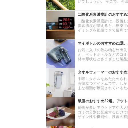
いでしょうか。 そこで、今回
二酸化炭素濃度計のおすすめ
二酸化炭素濃度計は、設置し
炭素濃度が増えると、感染症
イミングを把握できて便利です
マイボトルのおすすめ21選
お気に入りの飲み物を外出先
え、ペットボトルなどのゴミ
材や形状などさまざまな製品が
タオルウォーマーのおすすめ
手軽にタオルをあたためられ
も役立つアイテムです。しか
まな種類が展開されているため
紙皿のおすすめ22選。アウ
荷物が多いアウトドアや大人
ゴミの分別に配慮するだけで
ザイン性や機能性、性蓋の有無