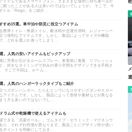
アイテムであるスマートフォン。さまざまな場所に持ち運べるか
に困ったことがある人は多いのではないでしょうか。 そこで、今
トル「Ringo」をご紹介...
すすめ15選。車中泊や防災に役立つアイテム
る携帯トイレ・簡易トイレ。断水時や交通渋滞時、レジャーシー
立つ便利なアイテムです。しかし、製品によってサイズや機能
、どれを選ぶか迷ってしまう...
1選。人気の安いアイテムもピックアップ
屋に芳香が広がるルームスプレー。来客前に食後、リフレッシュ
と、好きなタイミングで好みの香り空間をデザインできる手軽さ
 そこで今回は、ルーム...
8選。人気のハンガーラックタイプもご紹介
立つズボンハンガー。たたむとシワになりやすいズボンやスカー
なアイテムです。しかし、製品によって形状や素材などが異なる
う方も多いのではないでし...
。ドラム式や乾燥機で使えるアイテムも
濯できる「洗濯ボール」。ゴムタイプ・セラミック・マグネシウ
あり、それぞれ特徴が異なります。製品ごとにデザイン性や使い
ポイントを明確にしておき...