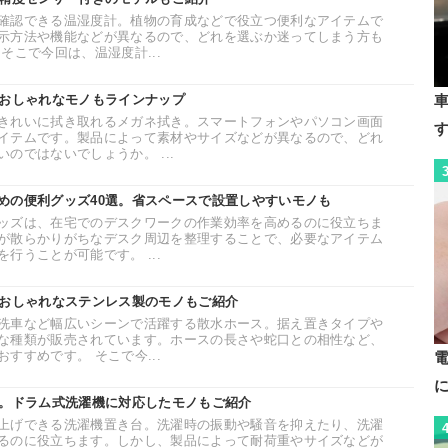
確認できる温湿度計。植物の育成などで役立つ便利なアイテムで
示方法や機能などが異なるので、どれを選ぶか迷ってしまう方も
そこで今回は、温湿度計...
。おしゃれなモノもラインナップ
きれいに拭き取れるメガネ拭き。スマートフォンやパソコン画面
イテムです。製品によって素材やサイズなどが異なるので、どれ
のではないでしょうか。 ...
めの便利グッズ40選。省スペースで設置しやすいモノも
ッズは、在宅でのデスクワークの作業効率を高めるのに役立ちま
が散らかりがちなデスク周辺を整理することで、必要なアイテム
行うことが可能です。 ...
。おしゃれなステンレス製のモノもご紹介
洗車など幅広いシーンで活躍する散水ホース。据え置きタイプや
な種類が販売されています。ホースの長さや蛇口との相性など、
すすめです。 そこで今...
選。ドラム式洗濯機に対応したモノもご紹介
上げできる洗濯機置き台。洗濯時の振動や騒音を抑えたり、洗濯
るのに役立ちます。しかし、製品によって耐荷重やサイズなどが