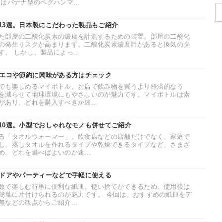
はバナナ型のペグハンマ...
13選。日本製にこだわった製品もご紹介
た部屋の二酸化炭素の濃度を計測するための装置。部屋の二酸化
の発生リスクが高まります。二酸化炭素濃度計があると換気のタ
。 しかし、製品によっ...
。エコや節約に興味がある方はチェック
でも楽しめるマイボトル。お店で飲み物を買うより経済的なう
を減らせて地球環境にもやさしいのが魅力です。マイボトルは素
あり、どれを購入すべきか迷...
10選。小型でおしゃれなモノも併せてご紹介
る「タオルウォーマー」。飲食店などの店舗だけでなく、家庭で
し、蒸しタオルを作れるタイプや乾燥できるタイプなど、さまざ
、どれを選べばよいのか迷...
トドアやパーティーなどで手軽に使える
数で楽しむ行事に便利な紙皿。使い捨てができるため、使用後は
簡単に片付けられるのが魅力です。 今回は、おすすめの紙皿をデ
などの観点からご紹介...