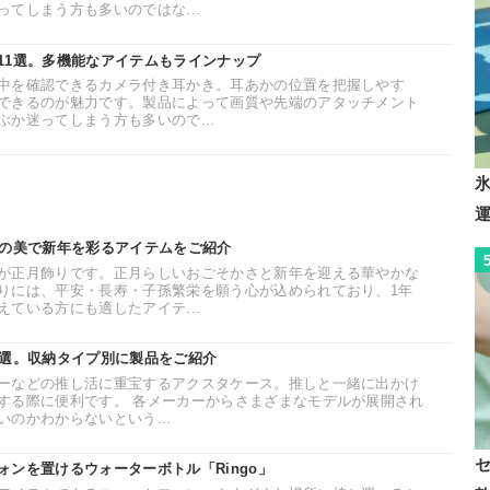
てしまう方も多いのではな...
11選。多機能なアイテムもラインナップ
中を確認できるカメラ付き耳かき。耳あかの位置を把握しやす
できるのが魅力です。製品によって画質や先端のアタッチメント
か迷ってしまう方も多いので...
和の美で新年を彩るアイテムをご紹介
が正月飾りです。正月らしいおごそかさと新年を迎える華やかな
りには、平安・長寿・子孫繁栄を願う心が込められており、1年
ている方にも適したアイテ...
6選。収納タイプ別に製品をご紹介
ーなどの推し活に重宝するアクスタケース。推しと一緒に出かけ
する際に便利です。 各メーカーからさまざまなモデルが展開され
のかわからないという...
フォンを置けるウォーターボトル「Ringo」