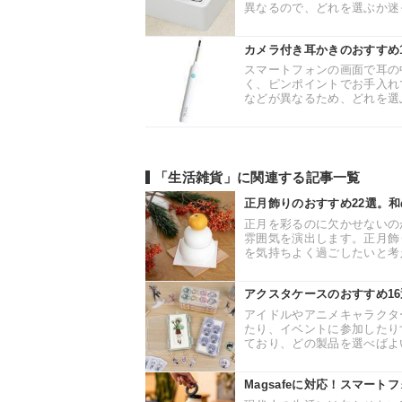
異なるので、どれを選ぶか迷っ
カメラ付き耳かきのおすすめ
スマートフォンの画面で耳の
く、ピンポイントでお手入れ
などが異なるため、どれを選ぶ
「生活雑貨」に関連する記事一覧
正月飾りのおすすめ22選。
正月を彩るのに欠かせないの
雰囲気を演出します。正月飾
を気持ちよく過ごしたいと考え
アクスタケースのおすすめ1
アイドルやアニメキャラクタ
たり、イベントに参加したり
ており、どの製品を選べばよい
Magsafeに対応！スマート