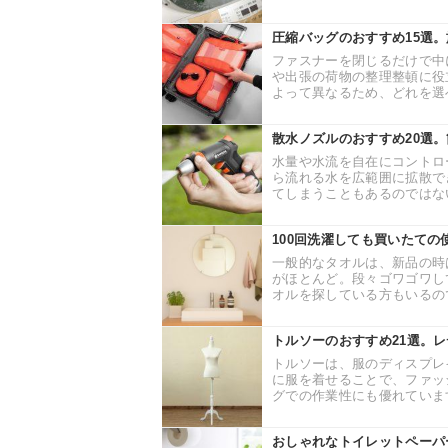
圧縮バッグのおすすめ15選
ファスナーを閉じるだけで中
や出張の荷物の整理整頓に役
よって異なるため、どれを選べ
散水ノズルのおすすめ20選
水量や水流を自在にコントロ
ら流れる水を広範囲に拡散で
てしまうこともあるのではない
100回洗濯しても買いたての
一般的なタオルは、新品の時
がほとんど。段々ゴワゴワし
オルを探している方もいるので
トルソーのおすすめ21選。
トルソーは、服のディスプレ
に服を着せることで、ファッ
グでの作業性にも優れています
おしゃれなトイレットペーパ