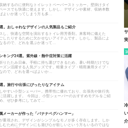
収納するのに便利なトイレットペーパーストッカー。壁掛けタイ
ペースでも快適に使えます。しかし、デザインや素材、収納本数
よいか迷ってしまう方も多...
0選。おしゃれなデザインの人気製品もご紹介
スし、快適な空間を演出するトイレ用芳香剤。来客時に備えた
ごしたりするために欠かせないアイテムです。しかし、製品によ
るので、どれを選ぶか迷って...
1
ンキング24選。紫外線・熱中症対策に活躍
折りたたみ日傘。手軽に持ち運びできるため、暑い時期だけでな
ーズン活躍する人気グッズです。軽量タイプ・晴雨兼用タイプ・
ので、どれを選べばよいか...
8選。旅行や出張にぴったりなアイテム
しやすい小型シェーバー。携帯性に優れており、出張先や旅行先
に活躍します。 今回は、小型シェーバーのおすすめモデルをご紹
、ぜひ参考にしてみて...
属メーカーが作った「バナナペグハンマー」
が重視され、デザインがシンプルなモノが多く存在します。しか
しむためにデザインにも遊び心が欲しいという方もいるのではな