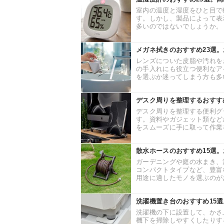
室内の温度と湿度をひと目で
す。しかし、製品によって表
多いのではないでしょうか。 
メガネ拭きのおすすめ23選
レンズについた皮脂や汚れを
の手入れにも役立つ便利なア
を選ぶか迷ってしまう方も多い
デスク周りを整理するおすす
デスク周りを整理する便利グ
す。資料やガジェット類など
をスムーズに手に取って作業を
散水ホースのおすすめ15選
ガーデニングや庭の水まき、
コンパクトタイプなど、豊富
用途に適したモノを選ぶのがお
洗濯機置き台のおすすめ15
洗濯機の下に設置して、かさ
機下を掃除しやすくしたりす