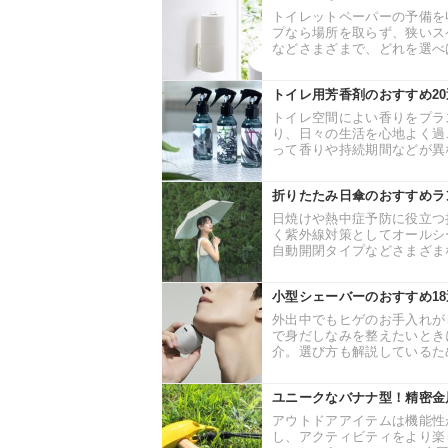
トイレットペーパーの予備を
プなら場所を取らず、狭いス
などさまざまで、どれを選べば
トイレ用芳香剤のおすすめ2
トイレ空間によい香りをプラ
り、日々の生活を心地よく過
って香りや持続期間などが異な
折りたたみ日傘のおすすめラ
日焼けや熱中症予防に役立つ
く紫外線対策としてオールシ
自動開閉タイプなどさまざまな
小型シェーバーのおすすめ1
外出中でもヒゲのお手入れが
で身だしなみを整えたいとき
介。選び方も解説しているため
ユニークなバナナ型！精密金
アウトドアアイテムは機能性
し、アクティビティをより楽