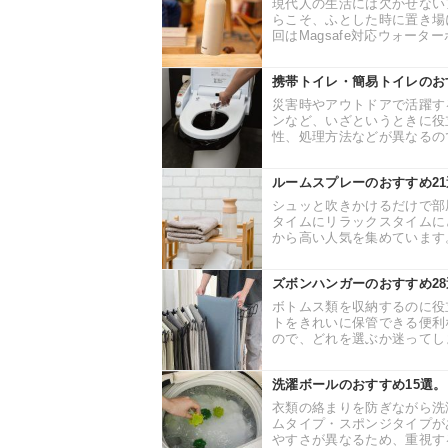
現代人の生活には欠かせない
らこそ、ふとした時に置き場
回はMagsafe対応ウォーターボ
携帯トイレ・簡易トイレのお
災害時やアウトドアで活躍す
ンなど、いざというときに役
性、処理方法などが異なるので
ルームスプレーのおすすめ2
シュッと吹きかけるだけで部
タイムにリラックスタイムに
から高い人気を集めています。
ズボンハンガーのおすすめ2
ボトムス類を収納するのに役
トをきれいに保管できる便利
ので、どれを選ぶか迷ってしま
洗濯ボールのおすすめ15選
衣類の絡まりを防ぎながら洗
ムタイプ・スポンジタイプが
やすさが異なるため、重視する