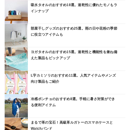
吸水タオルのおすすめ18選。速乾性に優れたモノもラ
インナップ
部屋干しグッズのおすすめ25選。雨の日や花粉の季節
に役立つアイテムも
ヨガタオルのおすすめ15選。速乾性と機能性を兼ね備
えた製品もピックアップ
L字カミソリのおすすめ11選。人気アイテムやメンズ
向け製品もご紹介
冷感ポンチョのおすすめ8選。手軽に暑さ対策ができ
る便利アイテム
まるで革の宝石！高級革ルガトーのスマホケースと
Watchバンド