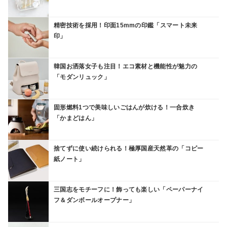
精密技術を採用！印面15mmの印鑑「スマート未来
印」
韓国お洒落女子も注目！エコ素材と機能性が魅力の
「モダンリュック」
固形燃料1つで美味しいごはんが炊ける！一合炊き
「かまどはん」
捨てずに使い続けられる！極厚国産天然革の「コピー
紙ノート」
三国志をモチーフに！飾っても楽しい「ペーパーナイ
フ＆ダンボールオープナー」