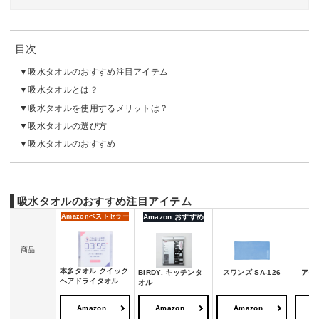
目次
吸水タオルのおすすめ注目アイテム
吸水タオルとは？
吸水タオルを使用するメリットは？
吸水タオルの選び方
吸水タオルのおすすめ
吸水タオルのおすすめ注目アイテム
Amazon
ベストセラー
Amazon おすすめ
商品
本多タオル クイック
BIRDY. キッチンタ
スワンズ SA-126
アイ
ヘアドライタオル
オル
Amazon
Amazon
Amazon
A