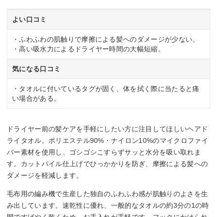
よい口コミ
・ふわふわの肌触りで摩擦による髪へのダメージが少ない。
・高い吸水力によるドライヤー時間の大幅短縮。
気になる口コミ
・タオルに付いているタグが固く、体を拭く際に当たると痛
い場合がある。
ドライヤー前の髪ケアを手軽にしたい方に注目してほしいヘアド
ライタオル。ポリエステル90%・ナイロン10%のマイクロファイ
バー素材を使用し、ゴシゴシこすらずサッと水分を吸い取れま
す。カットパイル仕上げでひっかかりを防ぎ、摩擦による髪への
ダメージを軽減します。
毛布用の編み機で生産した独自のふわふわ感が肌触りのよさを生
み出しています。速乾性に優れ、一般的なタオルの約3分の1の時
間ですばやく乾くため、お手入れが手軽です。フックにかけられ