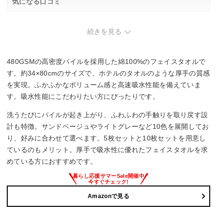
気になる口コミ
・届いた直後は薄く感じる場合があり、洗濯後にふかふか感
が出る。
続きを見る
・厚手のため部屋干しだと乾きに時間がかかる可能性あり。
480GSMの高密度パイルを採用した綿100%のフェイスタオルで
す。約34×80cmのサイズで、ホテルのタオルのような厚手の質感
を実現。ふかふかなボリューム感と高速吸水性能を備えていま
す。吸水性能にこだわりたい方にぴったりです。
洗うたびにパイルが起き上がり、ふわふわの手触りを取り戻す設
計も特徴。サンドベージュやライトグレーなど10色を展開してお
り、好みに合わせて選べます。5枚セットと10枚セットを用意し
ているのもメリット。厚手で吸水性に優れたフェイスタオルを求
めている方におすすめです。
Amazonで見る