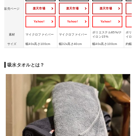
楽天市場
楽天市場
楽天市場
販売ページ
Yahoo!
Yahoo!
Yahoo!
Y
ポリエステル85%/ナ
ポリエ
素材
マイクロファイバー
マイクロファイバー
イロン15%
イロン
サイズ
幅40x高さ100cm
幅32x高さ40cm
幅40x高さ100cm
約幅38
吸水タオルとは？