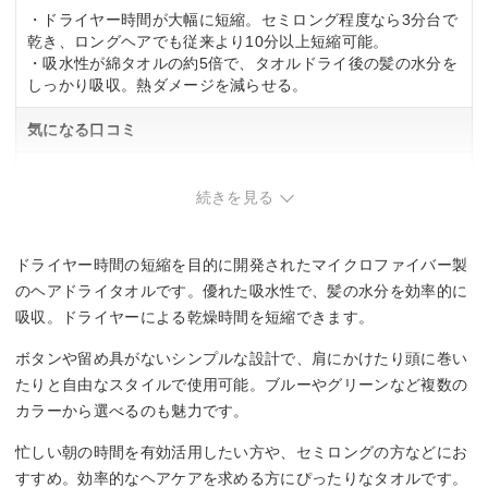
・ドライヤー時間が大幅に短縮。セミロング程度なら3分台で
乾き、ロングヘアでも従来より10分以上短縮可能。
・吸水性が綿タオルの約5倍で、タオルドライ後の髪の水分を
しっかり吸収。熱ダメージを減らせる。
気になる口コミ
・洗濯を重ねると毛がへたり、初期のふわふわ感が失われる
傾向。
続きを見る
・マイクロファイバーの高吸水性ゆえに、身体に張り付いて
拭きづらく、髪専用向き。
・乾いた手で触るとモゾモゾした感触あり。
ドライヤー時間の短縮を目的に開発されたマイクロファイバー製
のヘアドライタオルです。優れた吸水性で、髪の水分を効率的に
吸収。ドライヤーによる乾燥時間を短縮できます。
ボタンや留め具がないシンプルな設計で、肩にかけたり頭に巻い
たりと自由なスタイルで使用可能。ブルーやグリーンなど複数の
カラーから選べるのも魅力です。
忙しい朝の時間を有効活用したい方や、セミロングの方などにお
すすめ。効率的なヘアケアを求める方にぴったりなタオルです。