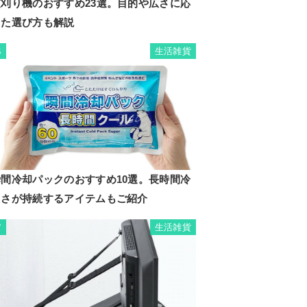
芝刈り機のおすすめ23選。目的や広さに応
じた選び方も解説
生活雑貨
6
瞬間冷却パックのおすすめ10選。長時間冷
たさが持続するアイテムもご紹介
生活雑貨
7