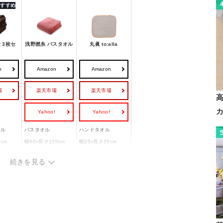
 おすすめ
 3枚セ
浅野撚糸 バスタオル
丸眞 to:alla
n
Amazon
Amazon
場
楽天市場
楽天市場
Yahoo!
Yahoo!
オル
バスタオル
ハンドタオル
cm
幅60x長さ120cm
幅25x長さ25cm
ポリエステル85％ ナ
綿100%
続きを見る
イロン15％
1枚
1枚
日本
中国