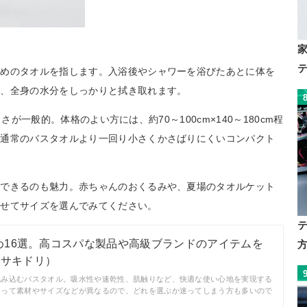
きめのタオルを指します。入浴後やシャワーを浴びたあとに体を
く、全身の水分をしっかりと拭き取れます。
大きさが一般的。体格のよい方には、約70～100cm×140～180cm程
、通常のバスタオルより一回り小さくかさばりにくいコンパクト
ができるのも魅力。赤ちゃんのおくるみや、夏場のタオルケット
わせてサイズを選んでみてください。
め16選。高コスパな製品や高級ブランドのアイテムを
I（サキドリ）
包み込むバスタオル。吸水性や速乾性、肌触りなど、快適な使い心地を実現する
よって素材やサイズなどが異なるので、どれを選ぶか迷ってしまう方も多いので