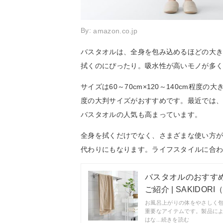
By:
amazon.co.jp
バスタオルは、全身を包み込めるほどの大
拭くのにぴったり。吸水性が高いモノが多
サイズは60～70cm×120～140cm程度の
度の大判サイズがおすすめです。最近では
バスタオルの人気も高まっています。
全身を拭くだけでなく、さまざまな使い方
代わりにもなります。ライフスタイルに合
バスタオルのおすす
ご紹介 | SAKIDOR
お風呂上がりの体をやさしく
重要なアイテムです。製品に
はな...続きを読む