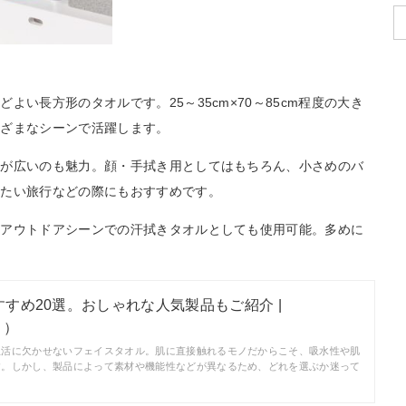
い長方形のタオルです。25～35cm×70～85cm程度の大き
まざまなシーンで活躍します。
幅が広いのも魅力。顔・手拭き用としてはもちろん、小さめのバ
したい旅行などの際にもおすすめです。
やアウトドアシーンでの汗拭きタオルとしても使用可能。多めに
す
すめ20選。おしゃれな人気製品もご紹介 |
リ）
生活に欠かせないフェイスタオル。肌に直接触れるモノだからこそ、吸水性や肌
す。しかし、製品によって素材や機能性などが異なるため、どれを選ぶか迷って