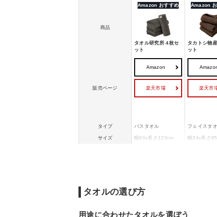
Amazon おすすめ
Amazon
商品
タオル研究所 4枚セ
タカトシ物産
ット
ット
Amazon
Amazo
楽天市場
楽天市
販売ページ
タイプ
バスタオル
フェイスタ
サイズ
幅60x長さ120cm
幅34x長さ85
素材
綿100%
綿100%
セット枚数
4枚
3枚
生産地
中国
ベトナム
タオルの選び方
用途に合わせたタオルを選ぼう