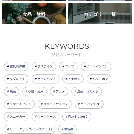
食品・飲料
カテゴリー一覧
KEYWORDS
話題のキーワード
空気清浄機
プロテイン
ゴルフ
ノートパソコン
タブレット
ゲームパッド
イヤホン
ヘッドホン
映画
小説・文庫
アニメ
漫画・コミック
スマートフォン
スマートウォッチ
ゲーミングPC
スニーカー
スーツケース
PlayStation 5
リュックサック(バックパック)
除湿機