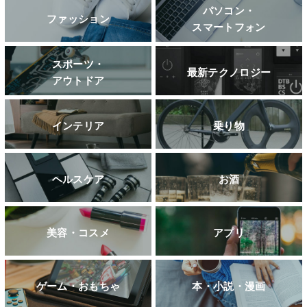
パソコン・
ファッション
スマートフォン
スポーツ・
最新テクノロジー
アウトドア
インテリア
乗り物
ヘルスケア
お酒
美容・コスメ
アプリ
ゲーム・おもちゃ
本・小説・漫画