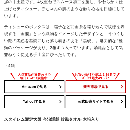
拶の手土産です。4枚重ねでスムース加工を施し、やわらかく仕
上げたティシュー。赤ちゃんの肌のような触り心地を目標にして
います。
ティシューのボックスは、繻子などに金糸を織り込んで紋様を表
現する「金襴」という織物をイメージしたデザインと、うつくし
い艶の黒色を基調にした落ち着きのある「黒硯」。魅力的な2種
類のパッケージがあり、2箱ずつ入っています。消耗品として気
兼ねなく使える手土産にぴったりです。
・4箱
Amazonで見る
楽天市場で見る
Yahoo!で見る
公式販売サイトで見る
スタイレム瀧定大阪 今治謹製 紋織タオル 木箱入り