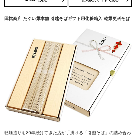
Yahoo!で見る
公式販売サイトで見る
田杭商店 たぐい麺本舗 引越そばギフト用化粧箱入 乾麺更科そば
乾麺造りを80年続けてきた店が手掛ける「引越そば」の詰め合わ