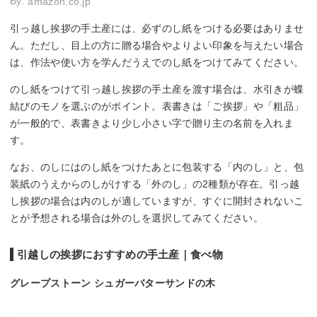
By:
amazon.co.jp
引っ越し挨拶の手土産には、必ずのし紙をつける必要はありませ
ん。ただし、目上の方に贈る場合やよりよい印象を与えたい場合
は、作法や使い方を学んだうえでのし紙をつけてみてください。
のし紙をつけて引っ越し挨拶の手土産を渡す場合は、水引きが蝶
結びのモノを選ぶのがポイント。表書きは「ご挨拶」や「粗品」
が一般的で、表書きより少し小さい字で贈り主の名前を入れま
す。
なお、のしにはのし紙をつけたあとに包装する「内のし」と、包
装紙のうえからのしがけする「外のし」の2種類が存在。引っ越
し挨拶の場合は内のしが適していますが、すぐに開封されないこ
とが予想される場合は外のしを選択してみてください。
引越しの挨拶におすすめの手土産｜食べ物
グレープストーン シュガーバターサンドの木