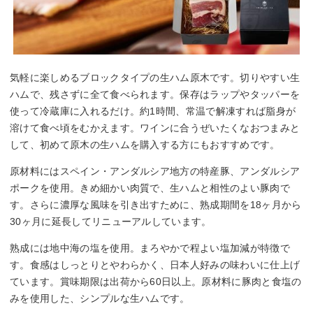
気軽に楽しめるブロックタイプの生ハム原木です。切りやすい生
ハムで、残さずに全て食べられます。保存はラップやタッパーを
使って冷蔵庫に入れるだけ。約1時間、常温で解凍すれば脂身が
溶けて食べ頃をむかえます。ワインに合うぜいたくなおつまみと
して、初めて原木の生ハムを購入する方にもおすすめです。
原材料にはスペイン・アンダルシア地方の特産豚、アンダルシア
ポークを使用。きめ細かい肉質で、生ハムと相性のよい豚肉で
す。さらに濃厚な風味を引き出すために、熟成期間を18ヶ月から
30ヶ月に延長してリニューアルしています。
熟成には地中海の塩を使用。まろやかで程よい塩加減が特徴で
す。食感はしっとりとやわらかく、日本人好みの味わいに仕上げ
ています。賞味期限は出荷から60日以上。原材料に豚肉と食塩の
みを使用した、シンプルな生ハムです。