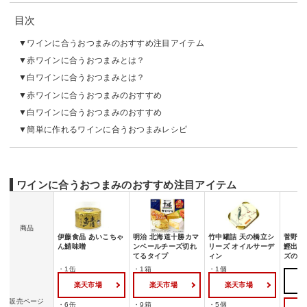
目次
ワインに合うおつまみのおすすめ注目アイテム
赤ワインに合うおつまみとは？
白ワインに合うおつまみとは？
赤ワインに合うおつまみのおすすめ
白ワインに合うおつまみのおすすめ
簡単に作れるワインに合うおつまみレシピ
ワインに合うおつまみのおすすめ注目アイテム
商品
伊藤食品 あいこちゃ
明治 北海道十勝カマ
竹中罐詰 天の橋立シ
菅野漬
ん鯖味噌
ンベールチーズ切れ
リーズ オイルサーデ
鰹出汁
てるタイプ
ィン
ズのみ
・1缶
・1箱
・1個
A
楽天市場
楽天市場
楽天市場
販売ページ
・6缶
・9箱
・5個