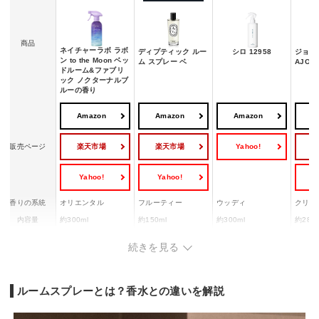
商品
ネイチャーラボ ラボ
ディプティック ルー
シロ 12958
ジョン
ン to the Moon ベッ
ム スプレー ベ
AJON
ドルーム&ファブリ
ック ノクターナルブ
ルーの香り
Amazon
Amazon
Amazon
A
楽天市場
楽天市場
Yahoo!
販売ページ
Yahoo!
Yahoo!
Y
香りの系統
オリエンタル
フルーティー
ウッディ
クリー
内容量
約300ml
約150ml
約300ml
約280m
ファブリックミスト
その他の機能
除菌・消臭効果
布製品のシワを軽減
消臭効
続きを見る
としても使用可能
ルームスプレーとは？香水との違いを解説