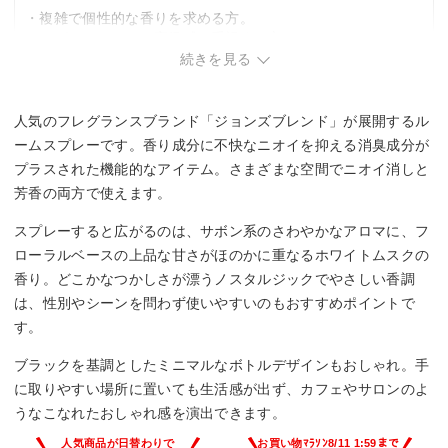
・複雑で個性的な香りを求める方。
・ラグジュアリーな高級感を重視する方。
続きを見る
人気のフレグランスブランド「ジョンズブレンド」が展開するル
ームスプレーです。香り成分に不快なニオイを抑える消臭成分が
プラスされた機能的なアイテム。さまざまな空間でニオイ消しと
芳香の両方で使えます。
スプレーすると広がるのは、サボン系のさわやかなアロマに、フ
ローラルベースの上品な甘さがほのかに重なるホワイトムスクの
香り。どこかなつかしさが漂うノスタルジックでやさしい香調
は、性別やシーンを問わず使いやすいのもおすすめポイントで
す。
ブラックを基調としたミニマルなボトルデザインもおしゃれ。手
に取りやすい場所に置いても生活感が出ず、カフェやサロンのよ
うなこなれたおしゃれ感を演出できます。