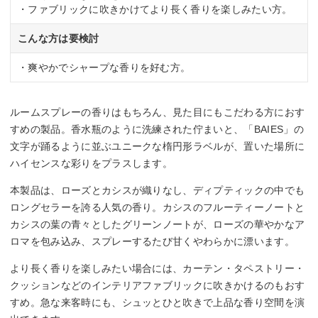
・ファブリックに吹きかけてより長く香りを楽しみたい方。
こんな方は要検討
・爽やかでシャープな香りを好む方。
ルームスプレーの香りはもちろん、見た目にもこだわる方におす
すめの製品。香水瓶のように洗練された佇まいと、「BAIES」の
文字が踊るように並ぶユニークな楕円形ラベルが、置いた場所に
ハイセンスな彩りをプラスします。
本製品は、ローズとカシスが織りなし、ディプティックの中でも
ロングセラーを誇る人気の香り。カシスのフルーティーノートと
カシスの葉の青々としたグリーンノートが、ローズの華やかなア
ロマを包み込み、スプレーするたび甘くやわらかに漂います。
より長く香りを楽しみたい場合には、カーテン・タペストリー・
クッションなどのインテリアファブリックに吹きかけるのもおす
すめ。急な来客時にも、シュッとひと吹きで上品な香り空間を演