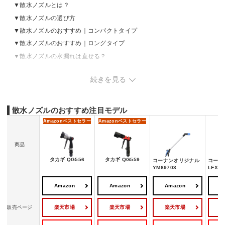
散水ノズルとは？
散水ノズルの選び方
散水ノズルのおすすめ｜コンパクトタイプ
散水ノズルのおすすめ｜ロングタイプ
散水ノズルの水漏れは直せる？
散水ノズルの売れ筋ランキングをチェック
続きを見る
散水ノズルのおすすめ注目モデル
Amazon
ベストセラー
Amazon
ベストセラー
商品
タカギ QG556
タカギ QG559
コーナンオリジナル
コーナ
YM69703
LFX09
Amazon
Amazon
Amazon
A
楽天市場
楽天市場
楽天市場
販売ページ