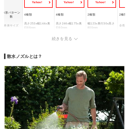
Yahoo!
Yahoo!
Yahoo!
Y
水形パターン
4種類
4種類
2種類
2種類
数
高さ253x幅144x奥
高さ246x幅175x奥
幅123x奥行30x高さ
本体サイズ
全長77
行66mm
行60mm
800mm
本体重量
434g
260g
342g
ー
続きを見る
適合ホース内
12-15mm
12-15mm
12-15mm
12-15
径
散水ノズルとは？