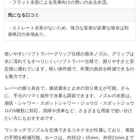
・フラット水形による洗車向けの勢いのある水流。
気になる口コミ
・ストレート水形がないため、強力な直射が必要な場合は別
途検討の余地あり。
使いやすいソフトラバーグリップ仕様の散水ノズル。グリップは
水に濡れてもすべりにくいソフトラバー仕様で、握りやすさと安
定感に優れています。軽い操作感で、作業の負担を軽減できるの
も魅力です。
レバーの握り具合で、連続通水と止水の切り替えが可能。さら
に、手元のツマミ操作で水量も調節できます。ノズルの水形は、
扇状・シャワー・スポットシャワー・ジョウロ・スポットジョウ
ロの5種類に対応。清掃や洗車など、さまざまな用途で使い分け
たい方にもおすすめです。
ワンタッチでノズルを交換できるコネクタが付属しており、着脱
の手間を軽減可能。ホースは、内径12～15mm、外径21mmまで