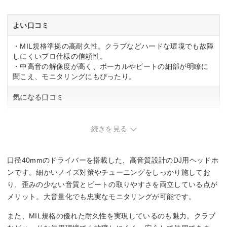
よい口コミ
・MIL規格準拠の高耐久性。クラブなどハードな環境でも故障
しにくいプロ仕様の信頼性。
・中高音の解像度が高く、ボーカルやビートの細部が明瞭に
聞こえ、モニタリングにもぴったり。
気になる口コミ
・筐体がプラスチック製で安っぽく感じられ、耐久性の表記
と見た目のギャップ。
続きを見る
・低音がバスレフ響きで、プラスチック筐体の振動が乗りや
すく低域のモニタリング精度が低下。
口径40mmのドライバーを搭載した、高音質設計のDJ用ヘッドホ
ンです。細かいノイズ対策やチューニングをしっかり施してお
り、歪みの少ない音質とビートの取りやすさを両立している点が
メリット。大音量化でも忠実なモニタリングが可能です。
また、MIL規格の優れた耐久性を実現しているのも魅力。クラブ