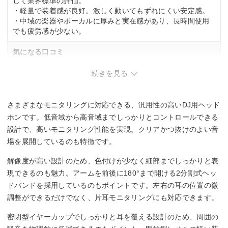
して業界標準の評価。
・軽量で装着感が良好。激しく動いてもずれにくい安定感。
・中域の楽器やボーカルに厚みと実在感があり、長時間使用
でも疲労感が少ない。
気になる口コミ
・側圧がやや強め。
続きを見る
・コードが短い。
さまざまなモニタリングに対応できる、汎用性の高いDJ用ヘッド
ホンです。低音域から高音域までしっかりとコントロールできる
設計で、高いモニタリング性能を実現。クリアかつ抜けのよい音
場を展開しているのも特徴です。
解像度が高い設計のため、色付けが少なく細部までしっかりと表
現できるのも魅力。アームを前後に180°まで開ける2分割式ヘッ
ドバンドを採用しているのもポイントです。左右の耳の位置の微
調整ができるだけでなく、片耳モニタリングにも対応できます。
密閉型イヤーカップでしっかりと耳を覆える設計のため、周囲の