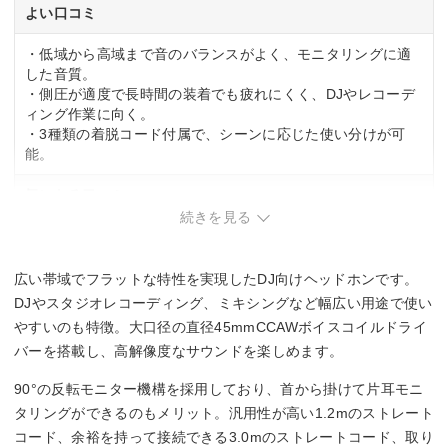
よい口コミ
・低域から高域まで音のバランスがよく、モニタリングに適
した音質。
・側圧が適度で長時間の装着でも疲れにくく、DJやレコーデ
ィング作業に向く。
・3種類の着脱コード付属で、シーンに応じた使い分けが可
能。
気になる口コミ
続きを見る
・ヘッドバンドとイヤーパッドが合皮素材のため、長年使う
と加水分解で劣化する可能性。
・密閉型のため音場が狭く、空間表現はやや限定的。
広い帯域でフラットな特性を実現したDJ向けヘッドホンです。
DJやスタジオレコーディング、ミキシングなど幅広い用途で使い
やすいのも特徴。大口径の直径45mmCCAWボイスコイルドライ
バーを搭載し、高解像度なサウンドを楽しめます。
90°の反転モニター機構を採用しており、首から掛けて片耳モニ
タリングができるのもメリット。汎用性が高い1.2mのストレート
コード、余裕を持って接続できる3.0mのストレートコード、取り