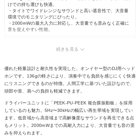
けでの持ち運びも快適。
・タイトでワイドレンジなサウンドと高い遮音性で、大音量
環境でのモニタリングにぴったり。
・2000mWの最大入力に対応し、大音量でも歪みなく正確に
音を捉えやすい性能。
気になる口コミ
続きを見る
・オンイヤー型のため、イヤーパッドが小ぶりで長時間装着
は個人差がある。
優れた軽量設計と耐久性を実現した、オンイヤー型のDJ用ヘッド
ホンです。136gの軽さにより、演奏中でも負担を感じにくく快適
にリスニングできるのが特徴。人間工学に基づいた設計なので、
頭部や首、肩への負担も軽減できます。
ドライバーユニットに「PEEK-PU-PEEK 複合膜振動板」を採用
しているのも魅力。5Hz〜30kHzの幅広い再生帯域を実現してい
ます。低音域から高音域まで高解像度なサウンドを再生できる点
もメリット。2000mWまでの高耐入力により、大音量でも音の歪
みを抑えられます。