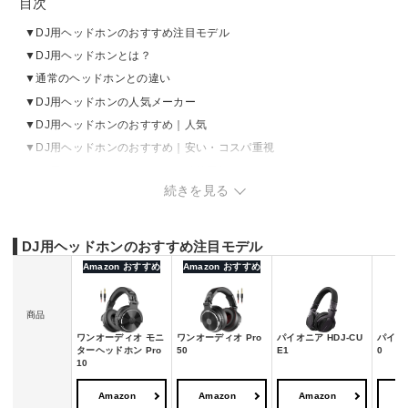
目次
DJ用ヘッドホンのおすすめ注目モデル
DJ用ヘッドホンとは？
通常のヘッドホンとの違い
DJ用ヘッドホンの人気メーカー
DJ用ヘッドホンのおすすめ｜人気
DJ用ヘッドホンのおすすめ｜安い・コスパ重視
DJ用ヘッドホンのおすすめ｜性能重視
続きを見る
DJ用ヘッドホンの売れ筋ランキングをチェック
DJ用ヘッドホンの選び方
DJ用ヘッドホンのおすすめ注目モデル
Amazon おすすめ
Amazon おすすめ
商品
ワンオーディオ モニ
ワンオーディオ Pro
パイオニア HDJ-CU
パイオニ
ターヘッドホン Pro
50
E1
0
10
Amazon
Amazon
Amazon
A