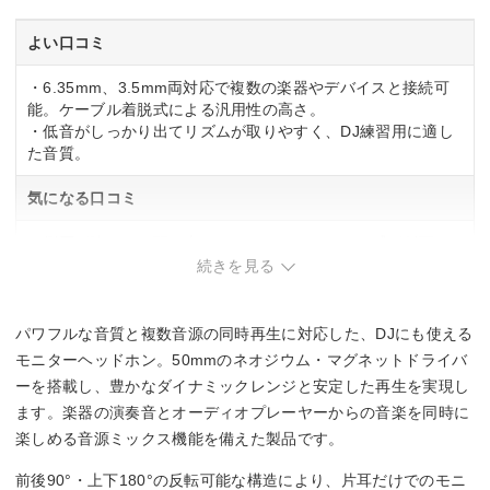
よい口コミ
・6.35mm、3.5mm両対応で複数の楽器やデバイスと接続可
能。ケーブル着脱式による汎用性の高さ。
・低音がしっかり出てリズムが取りやすく、DJ練習用に適し
た音質。
気になる口コミ
・側圧が強めで、頭の大きさによってはフィット感が低下。
・音の広がりが狭く高音が弱めで、モニタリング精度を求め
続きを見る
る場合は物足りない可能性。
パワフルな音質と複数音源の同時再生に対応した、DJにも使える
モニターヘッドホン。50mmのネオジウム・マグネットドライバ
ーを搭載し、豊かなダイナミックレンジと安定した再生を実現し
ます。楽器の演奏音とオーディオプレーヤーからの音楽を同時に
楽しめる音源ミックス機能を備えた製品です。
前後90°・上下180°の反転可能な構造により、片耳だけでのモニ