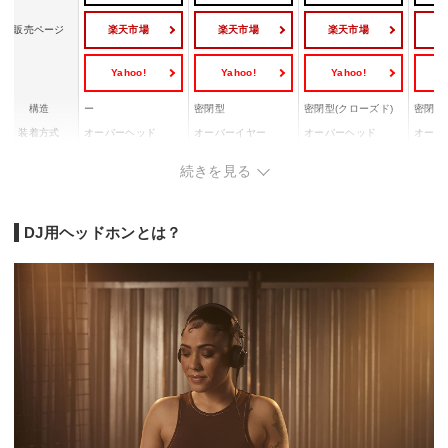
楽天市場
楽天市場
楽天市場
販売ページ
Yahoo!
Yahoo!
Yahoo!
Y
構造
ー
密閉型
密閉型(クローズド)
密閉型
装着方式
オーバーヘッド
オーバーイヤー
オーバーヘッド
オーバ
再生周波数帯
ー
20Hz～40kHz
5Hz～30kHz
5Hz～4
続きを見る
域
最大入力
ー
ー
2000mW
3500
標準プラグ/ミニプラ
標準プラグ/ミニプラ
標準プ
プラグ形状
ミニプラグ
DJ用ヘッドホンとは？
グ
グ
グ
重量
ー
ー
215g
328g