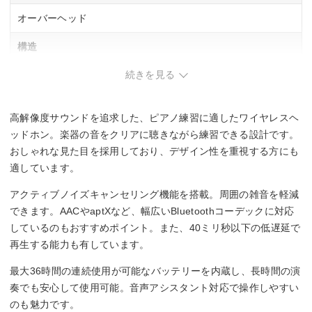
オーバーヘッド
構造
続きを見る
密閉型(クローズド)
駆動方式
高解像度サウンドを追求した、ピアノ練習に適したワイヤレスヘ
ダイナミック型
ッドホン。楽器の音をクリアに聴きながら練習できる設計です。
おしゃれな見た目を採用しており、デザイン性を重視する方にも
再生周波数帯域
適しています。
10Hz～25kHz
アクティブノイズキャンセリング機能を搭載。周囲の雑音を軽減
できます。AACやaptXなど、幅広いBluetoothコーデックに対応
コード長
しているのもおすすめポイント。また、40ミリ秒以下の低遅延で
再生する能力も有しています。
ー
最大36時間の連続使用が可能なバッテリーを内蔵し、長時間の演
奏でも安心して使用可能。音声アシスタント対応で操作しやすい
のも魅力です。