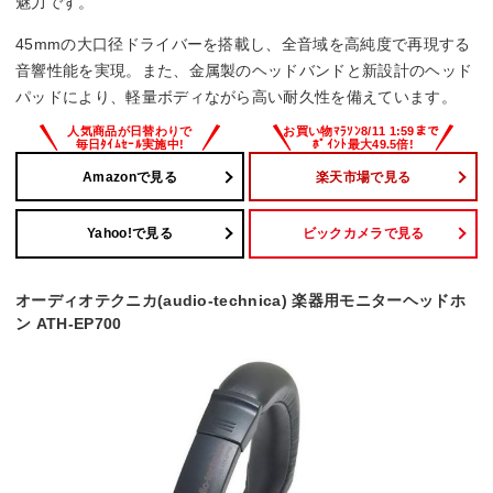
魅力です。
5Hz～40kHz
45mmの大口径ドライバーを搭載し、全音域を高純度で再現する
コード長
音響性能を実現。また、金属製のヘッドバンドと新設計のヘッド
パッドにより、軽量ボディながら高い耐久性を備えています。
3 m
Amazonで見る
楽天市場で見る
Yahoo!で見る
ビックカメラで見る
オーディオテクニカ(audio-technica) 楽器用モニターヘッドホ
ン ATH-EP700