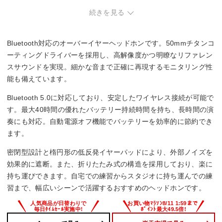
続きを見る
密閉型(クローズド)
駆動方式
Bluetooth対応のオーバーイヤーヘッドホンです。50mmチタンコ
ダイナミック型
ーティングドライバーを採用し、高解像度かつ明瞭なリファレン
スサウンドを実現。細かな音まで正確に再現するモニタリング性
再生周波数帯域
能も備えています。
5Hz～40kHz
Bluetooth 5.0に対応しており、安定したワイヤレス接続が可能で
す。最大40時間の優れたバッテリー持続時間を持ち、長時間の演
コード長
奏にも対応。自動電源オフ機能でバッテリーを効率的に節約でき
ます。
1.2 m
密閉型設計と楕円形の低反発イヤーパッドにより、外部ノイズを
効果的に遮断。また、折りたたみ式の構造を採用しており、楽に
持ち運びできます。自宅での練習からスタジオに持ち運んでの練
習まで、幅広いシーンで活躍するおすすめのヘッドホンです。