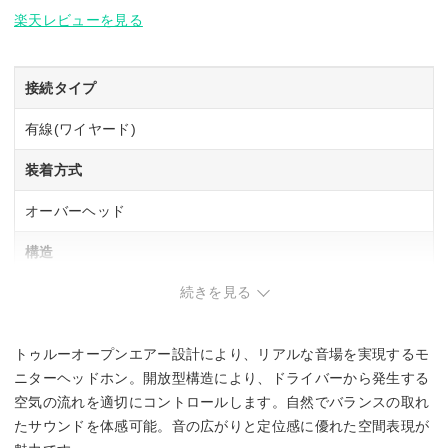
楽天レビューを見る
接続タイプ
有線(ワイヤード)
装着方式
オーバーヘッド
構造
続きを見る
開放型(オープンエアー)
駆動方式
トゥルーオープンエアー設計により、リアルな音場を実現するモ
ダイナミック型
ニターヘッドホン。開放型構造により、ドライバーから発生する
空気の流れを適切にコントロールします。自然でバランスの取れ
再生周波数帯域
たサウンドを体感可能。音の広がりと定位感に優れた空間表現が