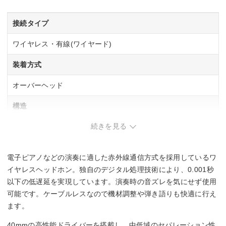
接続タイプ
ワイヤレス・有線(ワイヤード)
装着方式
オーバーヘッド
構造
続きを見る
密閉型(クローズド)
駆動方式
電子ピアノなどの演奏に適した赤外線通信方式を採用しているワ
ダイナミック型
イヤレスヘッドホン。独自のデジタル処理技術により、0.001秒
以下の低遅延を実現しています。演奏時の音ズレを気にせず使用
再生周波数帯域
可能です。ケーブルレスなので機材調整や弾き語りも快適に行え
ます。
20Hz～20kHz
40mmの高性能ドライバーを搭載し、中低域のセパレーション性