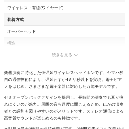
ワイヤレス・有線(ワイヤード)
装着方式
オーバーヘッド
構造
続きを見る
半開放型(セミオープン)
駆動方式
楽器演奏に特化した低遅延ワイヤレスヘッドホンです。ヤマハ独
ダイナミック型
自の通信技術により、遅延わずか4ミリ秒以下を実現。電子ピア
ノをはじめ、さまざまな電子楽器に対応した万能モデルです。
再生周波数帯域
セミオープンバックデザインを採用し、長時間の演奏でも耳が疲
20Hz～20kHz
れにくいのが魅力。周囲の音も適度に聞こえるため、ほかの演奏
者との調和も図りやすいのがメリットです。ステレオ通信による
コード長
高音質サウンドが楽しめるのも特徴です。
2 m
本製品は最大9時間の連続使用が可能。3時間充電でフル充電がで