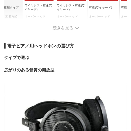
ワイヤレス・有線(ワ
ワイヤレス・有線(ワ
接続タイプ
有線(ワイヤード)
有線(
イヤード)
イヤード)
装着方式
オーバーヘッド
オーバーヘッド
オーバーヘッド
オーバ
半開放型(セミオープ
開放型
構造
密閉型(クローズド)
密閉型(クローズド)
続きを見る
ン)
ー)
駆動方式
ダイナミック型
ダイナミック型
ダイナミック型
ダイナ
再生周波数帯
20Hz～20kHz
20Hz～20kHz
15Hz～20kHz
10Hz～
電子ピアノ用ヘッドホンの選び方
域
コード長
1.2 m
2 m
3 m
3 m
タイプで選ぶ
広がりのある音質の開放型