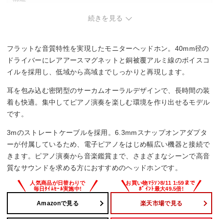
続きを見る
密閉型(クローズド)
駆動方式
フラットな音質特性を実現したモニターヘッドホン。40mm径の
ダイナミック型
ドライバーにレアアースマグネットと銅被覆アルミ線のボイスコ
イルを採用し、低域から高域までしっかりと再現します。
再生周波数帯域
耳を包み込む密閉型のサーカムオーラルデザインで、長時間の装
15Hz～20kHz
着も快適。集中してピアノ演奏を楽しむ環境を作り出せるモデル
です。
コード長
3mのストレートケーブルを採用。6.3mmスナップオンアダプタ
3 m
ーが付属しているため、電子ピアノをはじめ幅広い機器と接続で
きます。ピアノ演奏から音楽鑑賞まで、さまざまなシーンで高音
質なサウンドを求める方におすすめのヘッドホンです。
Amazonで見る
楽天市場で見る