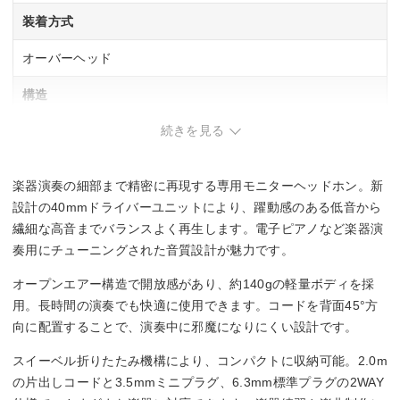
装着方式
オーバーヘッド
構造
続きを見る
開放型(オープンエアー)
駆動方式
楽器演奏の細部まで精密に再現する専用モニターヘッドホン。新
ダイナミック型
設計の40mmドライバーユニットにより、躍動感のある低音から
繊細な高音までバランスよく再生します。電子ピアノなど楽器演
再生周波数帯域
奏用にチューニングされた音質設計が魅力です。
20Hz～20kHz
オープンエアー構造で開放感があり、約140gの軽量ボディを採
用。長時間の演奏でも快適に使用できます。コードを背面45°方
コード長
向に配置することで、演奏中に邪魔になりにくい設計です。
2 m
スイーベル折りたたみ機構により、コンパクトに収納可能。2.0m
の片出しコードと3.5mmミニプラグ、6.3mm標準プラグの2WAY