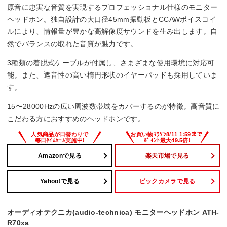
原音に忠実な音質を実現するプロフェッショナル仕様のモニター
ダイナミック型
ヘッドホン。独自設計の大口径45mm振動板とCCAWボイスコイ
ルにより、情報量が豊かな高解像度サウンドを生み出します。自
再生周波数帯域
然でバランスの取れた音質が魅力です。
15Hz～28kHz
3種類の着脱式ケーブルが付属し、さまざまな使用環境に対応可
能。また、遮音性の高い楕円形状のイヤーパッドも採用していま
コード長
す。
1.2 m
15〜28000Hzの広い周波数帯域をカバーするのが特徴。高音質に
こだわる方におすすめのヘッドホンです。
Amazonで見る
楽天市場で見る
Yahoo!で見る
ビックカメラで見る
オーディオテクニカ(audio-technica) モニターヘッドホン ATH-
R70xa