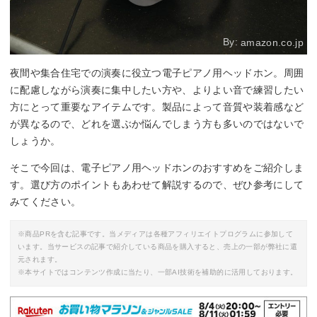
By:
amazon.co.jp
夜間や集合住宅での演奏に役立つ電子ピアノ用ヘッドホン。周囲
に配慮しながら演奏に集中したい方や、よりよい音で練習したい
方にとって重要なアイテムです。製品によって音質や装着感など
が異なるので、どれを選ぶか悩んでしまう方も多いのではないで
しょうか。
そこで今回は、電子ピアノ用ヘッドホンのおすすめをご紹介しま
す。選び方のポイントもあわせて解説するので、ぜひ参考にして
みてください。
※商品PRを含む記事です。当メディアは各種アフィリエイトプログラムに参加して
います。当サービスの記事で紹介している商品を購入すると、売上の一部が弊社に還
元されます。
※本サイトではコンテンツ作成に当たり、一部AI技術を補助的に活用しております。