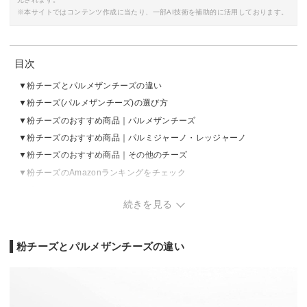
※本サイトではコンテンツ作成に当たり、一部AI技術を補助的に活用しております。
目次
粉チーズとパルメザンチーズの違い
粉チーズ(パルメザンチーズ)の選び方
粉チーズのおすすめ商品｜パルメザンチーズ
粉チーズのおすすめ商品｜パルミジャーノ・レッジャーノ
粉チーズのおすすめ商品｜その他のチーズ
粉チーズのAmazonランキングをチェック
番外編：ブロックタイプのパルミジャーノ・レッジャーノのおすすめ
続きを見る
番外編：粉チーズを使ったおすすめのレシピ
粉チーズとパルメザンチーズの違い