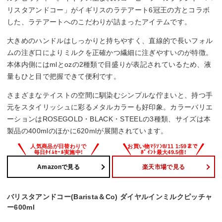
リスタアンドコー」がイギリスのラテアート6冠王の方とコラボ
した、ラテアートへのこだわりが詰まったアイテムです。
大きめのハンドルはしっかりと持ちやすく、直線的で長いフォル
ムの注ぎ口によりミルクを正確かつ繊細に注ぎやすいのが特徴。
本体内側にはmlとozの2種類で目盛りが表記されているため、液
量もひと目で把握できて便利です。
さまざまなテイストの空間に馴染むシンプルな佇まいと、持つ手
元をスタイリッシュに彩るメタルカラーも好印象。カラーバリエ
ーションはROSEGOLD・BLACK・STEELの3種類、サイズは本
製品の400mlのほかに620mlが展開されています。
Amazonで見る
楽天市場で見る
バリスタアンドコー(Barista＆Co) ダイヤルインミルクピッチャ
ー600ml