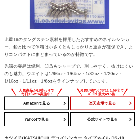
比重18のタングステン素材を採用したおすすめのネイルシンカ
ー。鉛と比べて体積は小さくともしっかりと重さが確保でき、よ
りコンパクトにまとまっているのが特徴です。
先端の突起は鋭利、凹凸もシャープで、刺しやすく、抜けにくい
のも魅力。ウエイトは1/96oz・1/64oz・1/32oz・1/20oz・
1/16oz・1/11oz・1/8ozをラインナップしています。
Amazonで見る
楽天市場で見る
Yahoo!で見る
公式サイトで見る
カツイチ(KATSUICHI) デコイシンカー タイプネイル DS-10