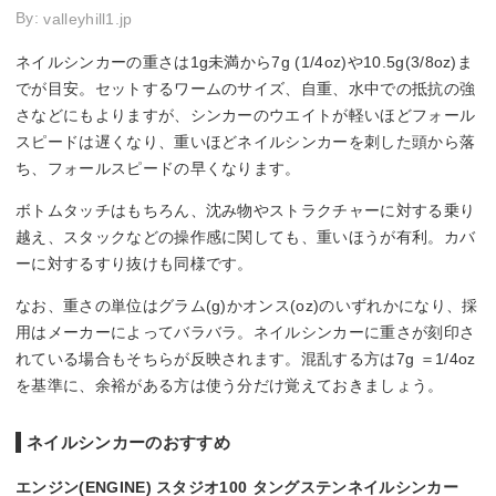
By:
valleyhill1.jp
ネイルシンカーの重さは1g未満から7g (1/4oz)や10.5g(3/8oz)ま
でが目安。セットするワームのサイズ、自重、水中での抵抗の強
さなどにもよりますが、シンカーのウエイトが軽いほどフォール
スピードは遅くなり、重いほどネイルシンカーを刺した頭から落
ち、フォールスピードの早くなります。
ボトムタッチはもちろん、沈み物やストラクチャーに対する乗り
越え、スタックなどの操作感に関しても、重いほうが有利。カバ
ーに対するすり抜けも同様です。
なお、重さの単位はグラム(g)かオンス(oz)のいずれかになり、採
用はメーカーによってバラバラ。ネイルシンカーに重さが刻印さ
れている場合もそちらが反映されます。混乱する方は7g ＝1/4oz
を基準に、余裕がある方は使う分だけ覚えておきましょう。
ネイルシンカーのおすすめ
エンジン(ENGINE) スタジオ100 タングステンネイルシンカー