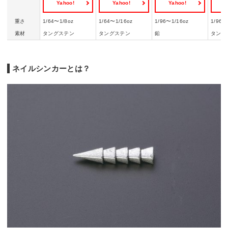
Yahoo!
Yahoo!
Yahoo!
Y
重さ
1/64〜1/8oz
1/64〜1/16oz
1/96〜1/16oz
1/96〜
素材
タングステン
タングステン
鉛
タング
ネイルシンカーとは？