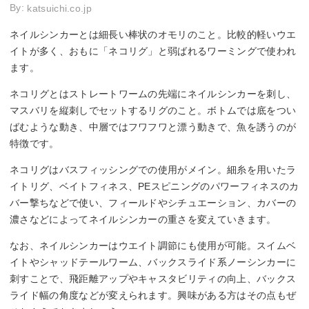
By:
katsuichi.co.jp
ネイルシンカーとは細長い棒状のオモリのこと。比較的軽いウエ
イトが多く、おもに「ネコリグ」と弱ばれるワーミングで使われ
ます。
ネコリグとはストレートワームの先端にネイルシンカーを刺し、
マスバリを縦刺しでセットするリグのこと。ボトムでは底をつい
ばむような動き、中層ではフワフワと漂う動きで、魚を誘うのが
特徴です。
ネコリグはバスフィッシングでの使用がメイン。細糸を用いたラ
イトリグ、ベイトフィネス、PEスピニングのパワーフィネスのカ
バー撃ちなどで使い、フィールドやシチュエーション、カバーの
濃さなどによってネイルシンカーの重さを変えていきます。
なお、ネイルシンカーはウエイト調節にも使用が可能。スイムベ
イトやシャッドテールワーム、バックスライド系ノーシンカーに
刺すことで、飛距離アップやキャスタビリティの向上、バックス
ライド幅の角度などが変えられます。興味がある方はその点もぜ