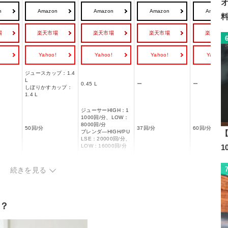
n
Amazon
Amazon
Amazon
Amazon
場
楽天市場
楽天市場
楽天市場
楽天市場
!
Yahoo!
Yahoo!
Yahoo!
Yahoo!
ジュースカップ：1.4
L
0.45 L
ー
ー
しぼりかすカップ：
1.4 L
ジューサーHIGH：1
1000回/分、LOW：
8000回/分
50回/分
37回/分
60回/分(無負
ブレンダ―HIGH/PU
【
LSE：20000回/分、
LOW：16000回/分
続きを見る
ジューサー10分
15分
15分以内
15分
ブレンダー1分
？
定格消費電力：150
ジューサー：300W
定格消費電力：100
100W
W
ブレンダー：450W
W