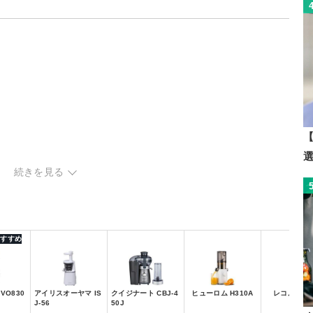
【
ューサー
続きを見る
ューサー
 おすすめ
VO830
アイリスオーヤマ IS
クイジナート CBJ-4
ヒューロム H310A
レコルト RC
J-56
50J