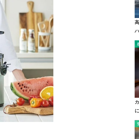
80 mm
150x440x165 mm
ー
172x395x160 mm
95x305x130 
1.2 m
1.5 m
1.4 m
0.9 m