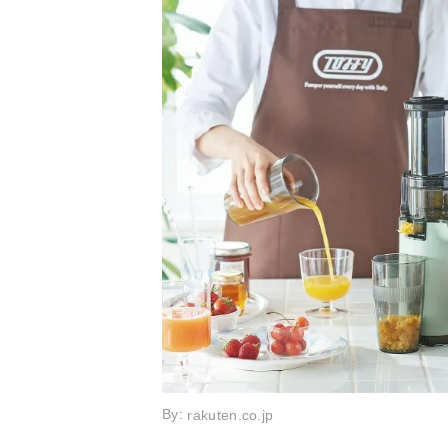
力：200W
サイズ
ー
256x210x4
コード長
1 m
ー
By:
rakuten.co.jp