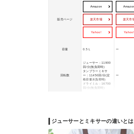
Amazon
Amazo
楽天市場
楽天市
販売ページ
Yahoo!
Yahoo
容量
0.5 L
ー
ジューサー：11900
回/分(無負荷時)
タンブラーミキサ
回転数
ー：11450回/分(定
ー
格容量水負荷時)
ドライミル：16700
回/分(無負荷時)
ジューサー：連続
タンブラーミキサ
定格時間(連続使用時
ー：連続(4分間運
30分
間)
転、2分間停止の繰
り返し)
ジューサー使用時定
ジューサーとミキサーの違いとは
格消費電力：170W
消費電力
タンブラーミキサー
240W
使用時定格消費電