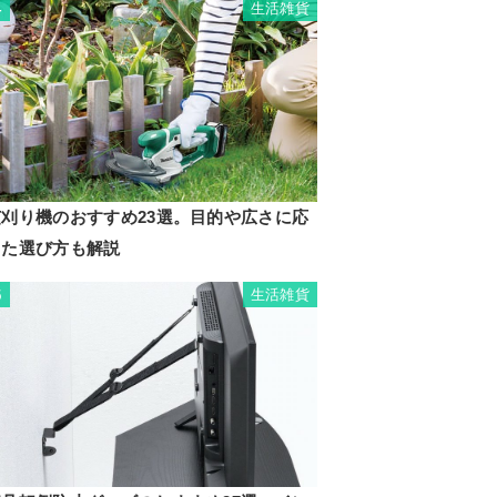
生活雑貨
4
芝刈り機のおすすめ23選。目的や広さに応
じた選び方も解説
生活雑貨
5