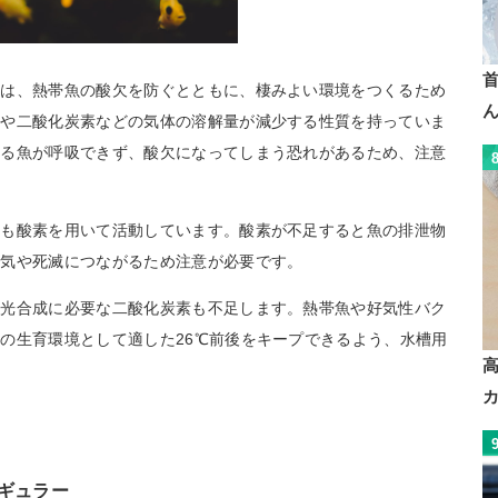
のは、熱帯魚の酸欠を防ぐとともに、棲みよい環境をつくるため
素や二酸化炭素などの気体の溶解量が減少する性質を持っていま
いる魚が呼吸できず、酸欠になってしまう恐れがあるため、注意
」も酸素を用いて活動しています。酸素が不足すると魚の排泄物
病気や死滅につながるため注意が必要です。
の光合成に必要な二酸化炭素も不足します。熱帯魚や好気性バク
の生育環境として適した26℃前後をキープできるよう、水槽用
レギュラー