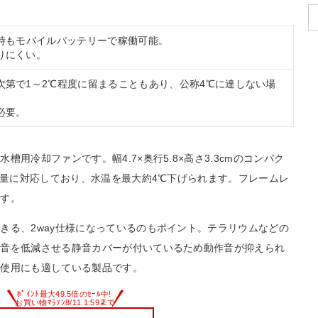
電時もモバイルバッテリーで稼働可能。
りにくい。
次第で1～2℃程度に留まることもあり、公称4℃に達しない場
必要。
用冷却ファンです。幅4.7×奥行5.8×高さ3.3cmのコンパク
容量に対応しており、水温を最大約4℃下げられます。フレームレ
です。
きる、2way仕様になっているのもポイント。テラリウムなどの
り音を低減させる静音カバーが付いているため動作音が抑えられ
の使用にも適している製品です。