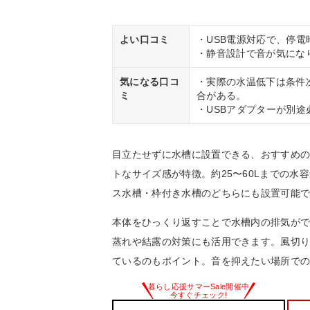
よい口コミ
・USB電源対応で、停
・静音設計で音が気にな
気になる口コ
・実際の水温低下は条件
ミ
合がある。
・USBアダプターが別途
目立たせずに水槽に設置できる、おすすめの水槽
トなサイズ感が特徴。約25〜60Lまでの水
ス水槽・枠付き水槽のどちらにも設置可能
本体をひっくり返すことで水槽内の排気がで
蒸れや結露の対策にも活用できます。風切
ているのもポイント。音を抑えたい場所で