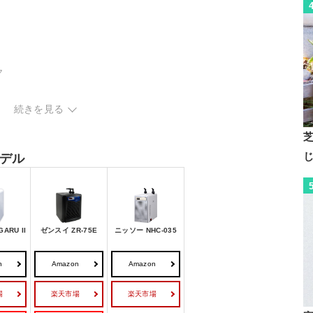
ク
続きを見る
デル
ARU II
ゼンスイ ZR-75E
ニッソー NHC-035
n
Amazon
Amazon
場
楽天市場
楽天市場