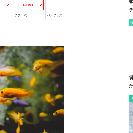
!
Yahoo!
チラー式
ペルチェ式