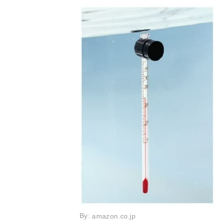
By:
amazon.co.jp