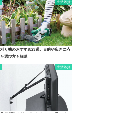
生活雑貨
4
芝刈り機のおすすめ23選。目的や広さに応
じた選び方も解説
生活雑貨
5