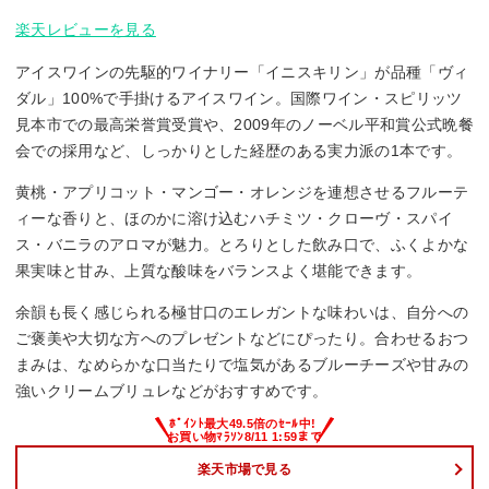
楽天レビューを見る
アイスワインの先駆的ワイナリー「イニスキリン」が品種「ヴィ
ダル」100%で手掛けるアイスワイン。国際ワイン・スピリッツ
見本市での最高栄誉賞受賞や、2009年のノーベル平和賞公式晩餐
会での採用など、しっかりとした経歴のある実力派の1本です。
黄桃・アプリコット・マンゴー・オレンジを連想させるフルーテ
ィーな香りと、ほのかに溶け込むハチミツ・クローヴ・スパイ
ス・バニラのアロマが魅力。とろりとした飲み口で、ふくよかな
果実味と甘み、上質な酸味をバランスよく堪能できます。
余韻も長く感じられる極甘口のエレガントな味わいは、自分への
ご褒美や大切な方へのプレゼントなどにぴったり。合わせるおつ
まみは、なめらかな口当たりで塩気があるブルーチーズや甘みの
強いクリームブリュレなどがおすすめです。
楽天市場で見る