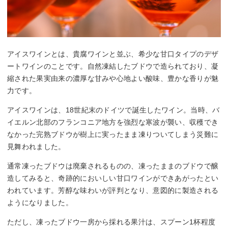
アイスワインとは、貴腐ワインと並ぶ、希少な甘口タイプのデザ
ートワインのことです。自然凍結したブドウで造られており、凝
縮された果実由来の濃厚な甘みや心地よい酸味、豊かな香りが魅
力です。
アイスワインは、18世紀末のドイツで誕生したワイン。当時、バ
イエルン北部のフランコニア地方を強烈な寒波が襲い、収穫でき
なかった完熟ブドウが樹上に実ったまま凍りついてしまう災難に
見舞われました。
通常凍ったブドウは廃棄されるものの、凍ったままのブドウで醸
造してみると、奇跡的においしい甘口ワインができあがったとい
われています。芳醇な味わいが評判となり、意図的に製造される
ようになりました。
ただし、凍ったブドウ一房から採れる果汁は、スプーン1杯程度