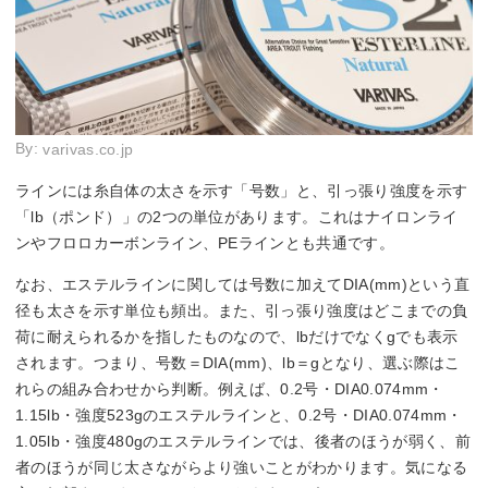
By:
varivas.co.jp
ラインには糸自体の太さを示す「号数」と、引っ張り強度を示す
「lb（ポンド）」の2つの単位があります。これはナイロンライ
ンやフロロカーボンライン、PEラインとも共通です。
なお、エステルラインに関しては号数に加えてDIA(mm)という直
径も太さを示す単位も頻出。また、引っ張り強度はどこまでの負
荷に耐えられるかを指したものなので、lbだけでなくgでも表示
されます。つまり、号数＝DIA(mm)、lb＝gとなり、選ぶ際はこ
れらの組み合わせから判断。例えば、0.2号・DIA0.074mm・
1.15lb・強度523gのエステルラインと、0.2号・DIA0.074mm・
1.05lb・強度480gのエステルラインでは、後者のほうが弱く、前
者のほうが同じ太さながらより強いことがわかります。気になる